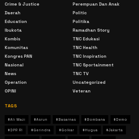
Crime & Justice
Perempuan Dan Anak
Daerah
Politic
Education
Politika
Ibukota
Ramadhan Story
Kombis
TNC Edukasi
Komunitas
TNC Health
Kongres PAN
TNC Inspiration
Nasional
TNC Sportainment
News
TNC TV
Operation
Uncategorized
OPINI
Veteran
TAGS
#Ali Mazi
#Asrun
#Basarnas
#Bombana
#Demo
#DPR RI
#Gerindra
#Golkar
#Hugua
#Jakarta