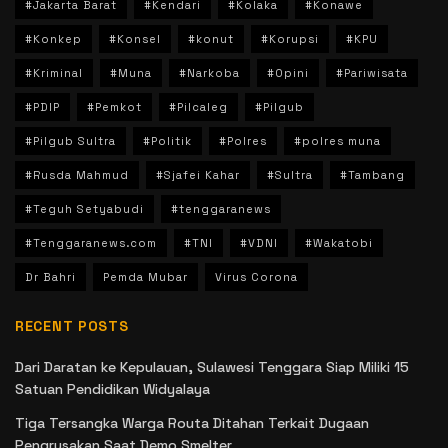
#Jakarta Barat
#Kendari
#Kolaka
#Konawe
#Konkep
#Konsel
#konut
#Korupsi
#KPU
#Kriminal
#Muna
#Narkoba
#Opini
#Pariwisata
#PDIP
#Pemkot
#Pilcaleg
#Pilgub
#Pilgub Sultra
#Politik
#Polres
#polres muna
#Rusda Mahmud
#Sjafei Kahar
#Sultra
#Tambang
#Teguh Setyabudi
#tenggaranews
#Tenggaranews.com
#TNI
#VDNI
#Wakatobi
Dr Bahri
Pemda Mubar
Virus Corona
RECENT POSTS
Dari Daratan ke Kepulauan, Sulawesi Tenggara Siap Miliki 15
Satuan Pendidikan Widyalaya
Tiga Tersangka Warga Routa Ditahan Terkait Dugaan
Pengrusakan Saat Demo Smelter