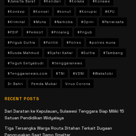
#Jakarta Barat
#Kendari
#Kolaka
#Konawe
#Konkep
#Konsel
#konut
#Korupsi
#KPU
#Kriminal
#Muna
#Narkoba
#Opini
#Pariwisata
#PDIP
#Pemkot
#Pilcaleg
#Pilgub
#Pilgub Sultra
#Politik
#Polres
#polres muna
#Rusda Mahmud
#Sjafei Kahar
#Sultra
#Tambang
#Teguh Setyabudi
#tenggaranews
#Tenggaranews.com
#TNI
#VDNI
#Wakatobi
Dr Bahri
Pemda Mubar
Virus Corona
RECENT POSTS
Dari Daratan ke Kepulauan, Sulawesi Tenggara Siap Miliki 15
Satuan Pendidikan Widyalaya
Tiga Tersangka Warga Routa Ditahan Terkait Dugaan
Pengrusakan Saat Demo Smelter