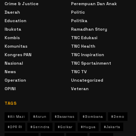
Crime & Justice
Perempuan Dan Anak
Daerah
Politic
Education
Politika
Ibukota
Ramadhan Story
Kombis
TNC Edukasi
Komunitas
TNC Health
Kongres PAN
TNC Inspiration
Nasional
TNC Sportainment
News
TNC TV
Operation
Uncategorized
OPINI
Veteran
TAGS
#Ali Mazi
#Asrun
#Basarnas
#Bombana
#Demo
#DPR RI
#Gerindra
#Golkar
#Hugua
#Jakarta