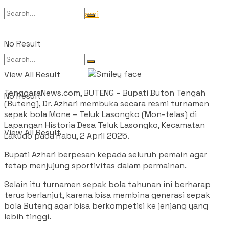
Tentang Kami
No Result
View All Result
TenggaraNews.com, BUTENG – Bupati Buton Tengah
No Result
(Buteng), Dr. Azhari membuka secara resmi turnamen
sepak bola Mone – Teluk Lasongko (Mon-telas) di
Lapangan Historia Desa Teluk Lasongko, Kecamatan
View All Result
Lakudo pada Rabu, 2 April 2025.
Bupati Azhari berpesan kepada seluruh pemain agar
tetap menjujung sportivitas dalam permainan.
Selain itu turnamen sepak bola tahunan ini berharap
terus berlanjut, karena bisa membina generasi sepak
bola Buteng agar bisa berkompetisi ke jenjang yang
lebih tinggi.