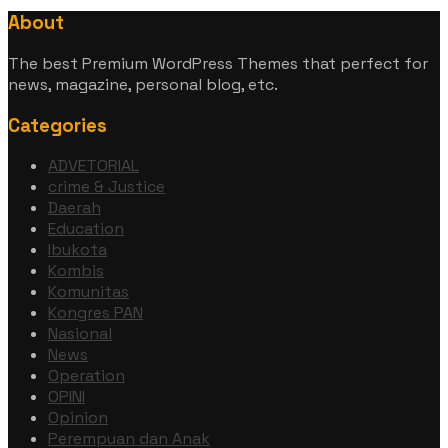
About
The best Premium WordPress Themes that perfect for
news, magazine, personal blog, etc.
Categories
ADVETORIAL
crime & Justice
Daerah
Education
Ibukota
Kombis
Komunitas
Kongres PAN
Nasional
News
Operation
OPINI
Opinion
Perempuan dan Anak