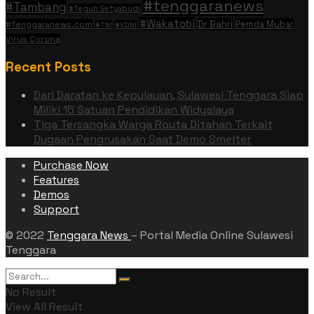
#tenggaranews
#Tambang
#Teguh Setyabudi
#Wakatobi
Dr Bahri
Pemda Mubar
#Tenggaranews.com
#TNI
#VDNI
Virus Corona
Recent Posts
Dari Daratan ke Kepulauan, Sulawesi Tenggara Siap
Miliki 15 Satuan Pendidikan Widyalaya
Tiga Tersangka Warga Routa Ditahan Terkait
Dugaan Pengrusakan Saat Demo Smelter
Purchase Now
Features
Demos
Support
© 2022
Tenggara News
– Portal Media Online Sulawesi
Tenggara
No Result
View All Result