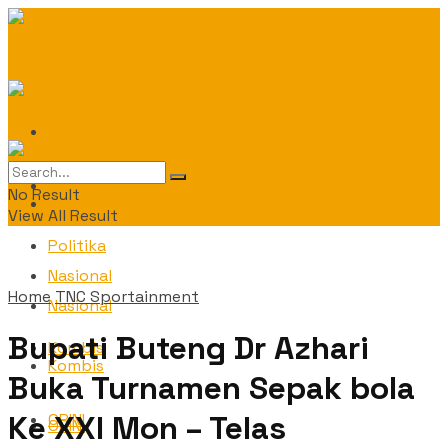
Daerah
Daerah
No Result
Politika
View All Result
Politika
Nasional
Home
TNC Sportainment
Nasional
Bupati Buteng Dr Azhari
Kombis
Kombis
Buka Turnamen Sepak bola
Ke XXI Mon – Telas
OPINI
OPINI