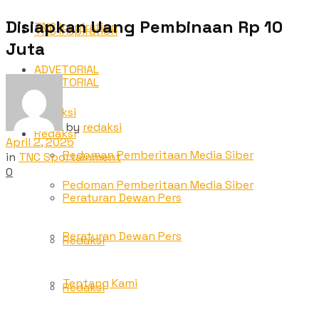
Disiapkan Uang Pembinaan Rp 10
TNC Inspiration
TNC Inspiration
Juta
ADVETORIAL
ADVETORIAL
Redaksi
by
redaksi
Redaksi
April 2, 2025
Pedoman Pemberitaan Media Siber
in
TNC Sportainment
0
Pedoman Pemberitaan Media Siber
Peraturan Dewan Pers
Peraturan Dewan Pers
Redaksi
Tentang Kami
Redaksi