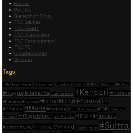
Politic
Politika
Ramadhan Story
TNC Edukasi
TNC Health
TNC Inspiration
TNC Sportainment
TNC TV
Uncategorized
Veteran
Tags
#Ali Mazi
#Asrun
#Basarnas
#Golkar
#Bombana
#Demo
#DPR RI
#Gerindra
#Kendari
#Jakarta
#Hugua
#Kolaka
#Jakarta Barat
#Korupsi
#konut
#Konsel
#Konawe
#Konkep
#KPU
#Muna
#Kriminal
#Narkoba
#PDIP
#Pemkot
#Pariwisata
#Opini
#Politik
#Pilgub
#Pilgub Sultra
#Polres
#Pilcaleg
#Sultra
#Rusda Mahmud
#polres muna
#Sjafei Kahar