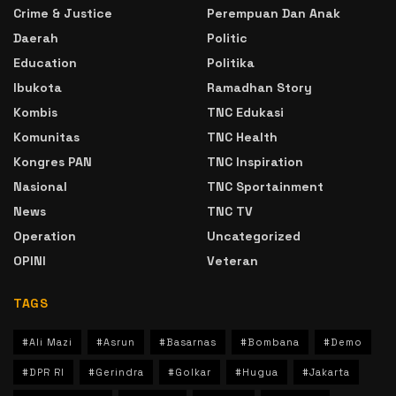
Crime & Justice
Perempuan Dan Anak
Daerah
Politic
Education
Politika
Ibukota
Ramadhan Story
Kombis
TNC Edukasi
Komunitas
TNC Health
Kongres PAN
TNC Inspiration
Nasional
TNC Sportainment
News
TNC TV
Operation
Uncategorized
OPINI
Veteran
TAGS
#Ali Mazi
#Asrun
#Basarnas
#Bombana
#Demo
#DPR RI
#Gerindra
#Golkar
#Hugua
#Jakarta