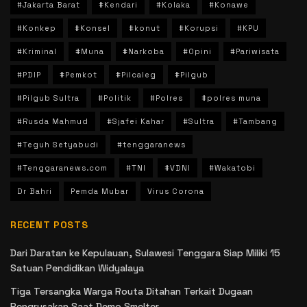
#Jakarta Barat
#Kendari
#Kolaka
#Konawe
#Konkep
#Konsel
#konut
#Korupsi
#KPU
#Kriminal
#Muna
#Narkoba
#Opini
#Pariwisata
#PDIP
#Pemkot
#Pilcaleg
#Pilgub
#Pilgub Sultra
#Politik
#Polres
#polres muna
#Rusda Mahmud
#Sjafei Kahar
#Sultra
#Tambang
#Teguh Setyabudi
#tenggaranews
#Tenggaranews.com
#TNI
#VDNI
#Wakatobi
Dr Bahri
Pemda Mubar
Virus Corona
RECENT POSTS
Dari Daratan ke Kepulauan, Sulawesi Tenggara Siap Miliki 15
Satuan Pendidikan Widyalaya
Tiga Tersangka Warga Routa Ditahan Terkait Dugaan
Pengrusakan Saat Demo Smelter