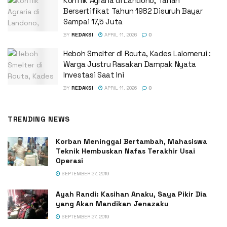
Konflik Agraria di Landono, Tanah
Bersertifikat Tahun 1982 Disuruh Bayar
Sampai 17,5 Juta
BY
REDAKSI
APRIL 11, 2026
0
Heboh Smelter di Routa, Kades Lalomerui :
Warga Justru Rasakan Dampak Nyata
Investasi Saat Ini
BY
REDAKSI
APRIL 11, 2026
0
TRENDING NEWS
Korban Meninggal Bertambah, Mahasiswa
Teknik Hembuskan Nafas Terakhir Usai
Operasi
SEPTEMBER 27, 2019
Ayah Randi: Kasihan Anaku, Saya Pikir Dia
yang Akan Mandikan Jenazaku
SEPTEMBER 27, 2019