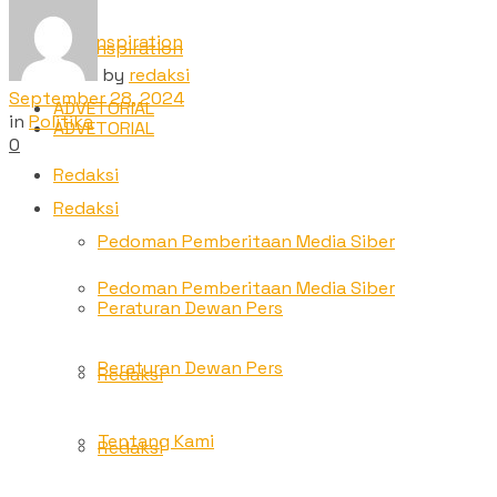
TNC Inspiration
TNC Inspiration
by
redaksi
September 28, 2024
ADVETORIAL
in
Politika
ADVETORIAL
0
Redaksi
Redaksi
Pedoman Pemberitaan Media Siber
Pedoman Pemberitaan Media Siber
Peraturan Dewan Pers
Peraturan Dewan Pers
Redaksi
Tentang Kami
Redaksi