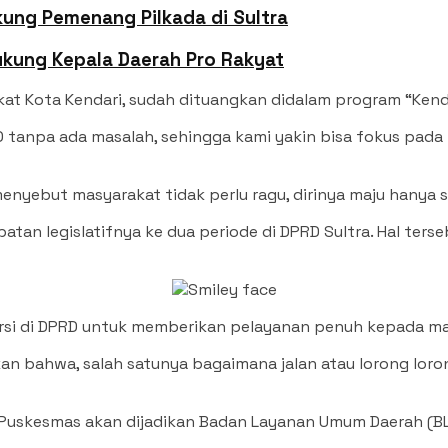
ung Pemenang Pilkada di Sultra
Dukung Kepala Daerah Pro Rakyat
at Kota Kendari, sudah dituangkan didalam program “Kend
anpa ada masalah, sehingga kami yakin bisa fokus pada tu
 menyebut masyarakat tidak perlu ragu, dirinya maju hany
batan legislatifnya ke dua periode di DPRD Sultra. Hal ters
 kursi di DPRD untuk memberikan pelayanan penuh kepada ma
n bahwa, salah satunya bagaimana jalan atau lorong lorong
iap Puskesmas akan dijadikan Badan Layanan Umum Daerah (B