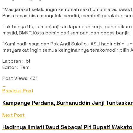
“Masyarakat selalu ingin ke rumah sakit umum atau swast
Puskesmas bisa mengelola sendiri, membeli peralatan send
Tak hanya itu, ia menjanjikan lapangan kerja, pendidika
masjid, BMKT, Kota bersih dari sampah, dan bebas banjir.
“Kami hadir saya dan Pak Andi Sulolipu ASLI hadir disini 
masyarakat ingin semua keinginannya terakomodir pilih AJ
Laporan : Ibi
Editor : Tam
Post Views:
451
Previous Post
Kampanye Perdana, Burhanuddin Janji Tuntaskan
Next Post
Hadirnya Ilmiati Daud Sebagai Plt Bupati Wakatob