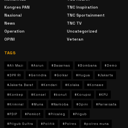
Kongres PAN
TNC Inspiration
Nasional
TNC Sportainment
News
TNC TV
Operation
Uncategorized
OPINI
Veteran
TAGS
#Ali Mazi
#Asrun
#Basarnas
#Bombana
#Demo
#DPR RI
#Gerindra
#Golkar
#Hugua
#Jakarta
#Jakarta Barat
#Kendari
#Kolaka
#Konawe
#Konkep
#Konsel
#konut
#Korupsi
#KPU
#Kriminal
#Muna
#Narkoba
#Opini
#Pariwisata
#PDIP
#Pemkot
#Pilcaleg
#Pilgub
#Pilgub Sultra
#Politik
#Polres
#polres muna