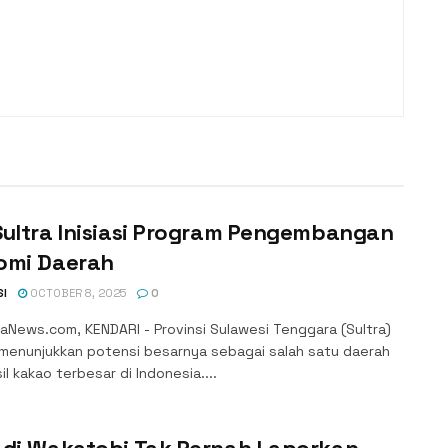
Sultra Inisiasi Program Pengembangan
omi Daerah
SI
OCTOBER 8, 2025
0
aNews.com, KENDARI - Provinsi Sulawesi Tenggara (Sultra)
 menunjukkan potensi besarnya sebagai salah satu daerah
l kakao terbesar di Indonesia....
 di Wakatobi Tak Pernah Laporkan