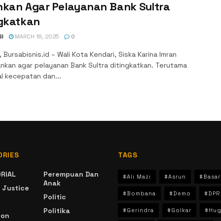
nkan Agar Pelayanan Bank Sultra
ngkatkan
SI
MARCH 18, 2025
0
 Bursabisnis.id – Wali Kota Kendari, Siska Karina Imran
nkan agar pelayanan Bank Sultra ditingkatkan. Terutama
l kecepatan dan...
ORIES
TAGS
RIAL
Perempuan Dan
#Ali Mazi
#Asrun
#Basar
Anak
 Justice
#Bombana
#Demo
#DPR
Politic
Politika
#Gerindra
#Golkar
#Hug
ion