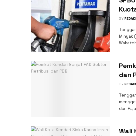
Kuot
BY
REDAK
Tenggar
Minyak 
Wakatob
Pemko
dan 
BY
REDAK
Tenggar
menggenj
dan Paja
Wali 