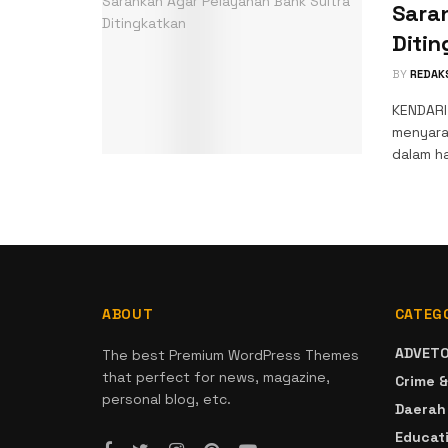
Sara
Diti
BY
REDAK
KENDARI,
menyara
dalam ha
ABOUT
CATEG
ADVETO
The best Premium WordPress Themes
that perfect for news, magazine,
Crime &
personal blog, etc.
Daerah
Educat