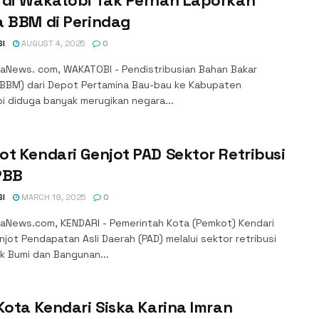
a BBM di Perindag
SI
AUGUST 4, 2025
0
aNews. com, WAKATOBI - Pendistribusian Bahan Bakar
(BBM) dari Depot Pertamina Bau-bau ke Kabupaten
i diduga banyak merugikan negara...
t Kendari Genjot PAD Sektor Retribusi
PBB
SI
MARCH 19, 2025
0
aNews.com, KENDARI - Pemerintah Kota (Pemkot) Kendari
ot Pendapatan Asli Daerah (PAD) melalui sektor retribusi
k Bumi dan Bangunan...
Kota Kendari Siska Karina Imran