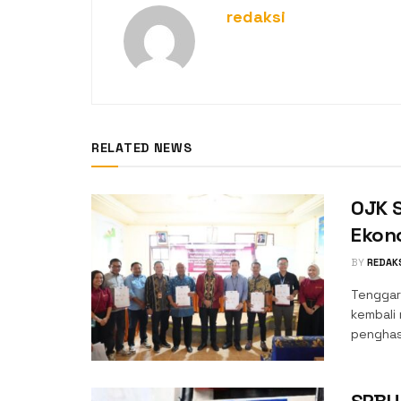
redaksi
RELATED NEWS
OJK 
Ekon
BY
REDAK
Tenggar
kembali
penghasi
SPBU