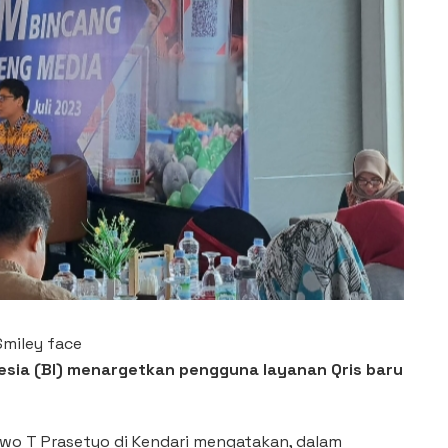
esia (BI) menargetkan pengguna layanan Qris baru
bowo T Prasetyo di Kendari mengatakan, dalam