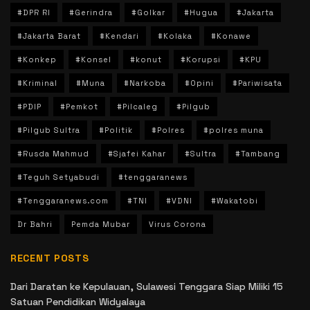
#DPR RI
#Gerindra
#Golkar
#Hugua
#Jakarta
#Jakarta Barat
#Kendari
#Kolaka
#Konawe
#Konkep
#Konsel
#konut
#Korupsi
#KPU
#Kriminal
#Muna
#Narkoba
#Opini
#Pariwisata
#PDIP
#Pemkot
#Pilcaleg
#Pilgub
#Pilgub Sultra
#Politik
#Polres
#polres muna
#Rusda Mahmud
#Sjafei Kahar
#Sultra
#Tambang
#Teguh Setyabudi
#tenggaranews
#Tenggaranews.com
#TNI
#VDNI
#Wakatobi
Dr Bahri
Pemda Mubar
Virus Corona
RECENT POSTS
Dari Daratan ke Kepulauan, Sulawesi Tenggara Siap Miliki 15
Satuan Pendidikan Widyalaya