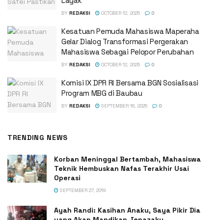
Layak
BY
REDAKSI
OCTOBER 12, 2025
0
Kesatuan Pemuda Mahasiswa Maperaha
Gelar Dialog Transformasi Pergerakan
Mahasiswa Sebagai Pelopor Perubahan
BY
REDAKSI
OCTOBER 12, 2025
0
Komisi IX DPR RI Bersama BGN Sosialisasi
Program MBG di Baubau
BY
REDAKSI
SEPTEMBER 16, 2025
0
TRENDING NEWS
Korban Meninggal Bertambah, Mahasiswa
Teknik Hembuskan Nafas Terakhir Usai
Operasi
SEPTEMBER 27, 2019
Ayah Randi: Kasihan Anaku, Saya Pikir Dia
yang Akan Mandikan Jenazaku