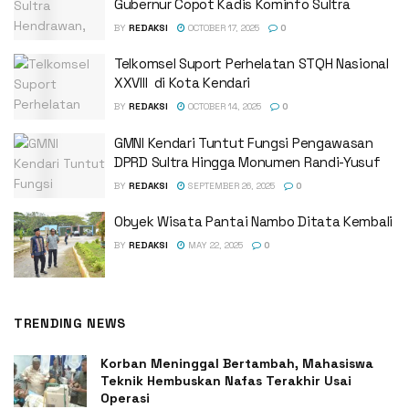
Gubernur Copot Kadis Kominfo Sultra
BY
REDAKSI
OCTOBER 17, 2025
0
Telkomsel Suport Perhelatan STQH Nasional
XXVIII di Kota Kendari
BY
REDAKSI
OCTOBER 14, 2025
0
GMNI Kendari Tuntut Fungsi Pengawasan
DPRD Sultra Hingga Monumen Randi-Yusuf ‎
BY
REDAKSI
SEPTEMBER 26, 2025
0
Obyek Wisata Pantai Nambo Ditata Kembali
BY
REDAKSI
MAY 22, 2025
0
TRENDING NEWS
Korban Meninggal Bertambah, Mahasiswa
Teknik Hembuskan Nafas Terakhir Usai
Operasi