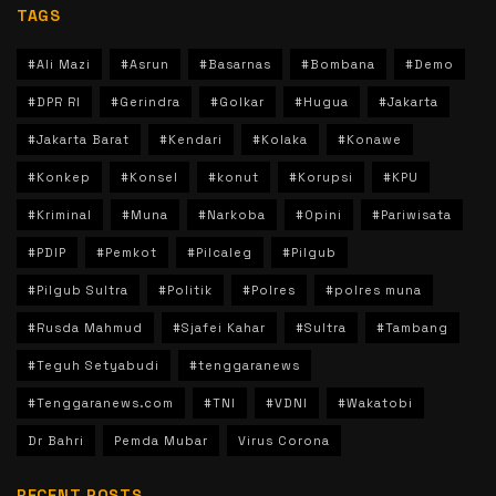
TAGS
#Ali Mazi
#Asrun
#Basarnas
#Bombana
#Demo
#DPR RI
#Gerindra
#Golkar
#Hugua
#Jakarta
#Jakarta Barat
#Kendari
#Kolaka
#Konawe
#Konkep
#Konsel
#konut
#Korupsi
#KPU
#Kriminal
#Muna
#Narkoba
#Opini
#Pariwisata
#PDIP
#Pemkot
#Pilcaleg
#Pilgub
#Pilgub Sultra
#Politik
#Polres
#polres muna
#Rusda Mahmud
#Sjafei Kahar
#Sultra
#Tambang
#Teguh Setyabudi
#tenggaranews
#Tenggaranews.com
#TNI
#VDNI
#Wakatobi
Dr Bahri
Pemda Mubar
Virus Corona
RECENT POSTS