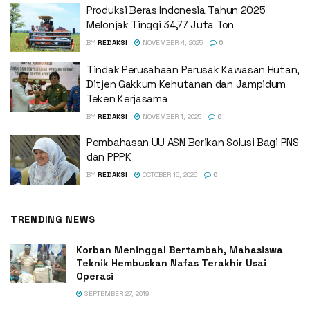
Produksi Beras Indonesia Tahun 2025
Melonjak Tinggi 34,77 Juta Ton
BY
REDAKSI
NOVEMBER 4, 2025
0
Tindak Perusahaan Perusak Kawasan Hutan,
Ditjen Gakkum Kehutanan dan Jampidum
Teken Kerjasama
BY
REDAKSI
NOVEMBER 1, 2025
0
Pembahasan UU ASN Berikan Solusi Bagi PNS
dan PPPK
BY
REDAKSI
OCTOBER 15, 2025
0
TRENDING NEWS
Korban Meninggal Bertambah, Mahasiswa
Teknik Hembuskan Nafas Terakhir Usai
Operasi
SEPTEMBER 27, 2019