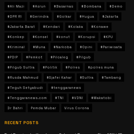
#Ali Mazi
#Asrun
#Basarnas
#Bombana
#Demo
#DPR RI
#Gerindra
#Golkar
#Hugua
#Jakarta
#Jakarta Barat
#Kendari
#Kolaka
#Konawe
#Konkep
#Konsel
#konut
#Korupsi
#KPU
#Kriminal
#Muna
#Narkoba
#Opini
#Pariwisata
#PDIP
#Pemkot
#Pilcaleg
#Pilgub
#Pilgub Sultra
#Politik
#Polres
#polres muna
#Rusda Mahmud
#Sjafei Kahar
#Sultra
#Tambang
#Teguh Setyabudi
#tenggaranews
#Tenggaranews.com
#TNI
#VDNI
#Wakatobi
Dr Bahri
Pemda Mubar
Virus Corona
RECENT POSTS