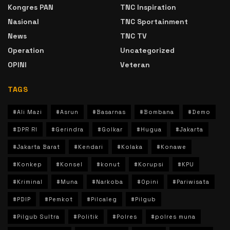
Kongres PAN
TNC Inspiration
Nasional
TNC Sportainment
News
TNC TV
Operation
Uncategorized
OPINI
Veteran
TAGS
#Ali Mazi
#Asrun
#Basarnas
#Bombana
#Demo
#DPR RI
#Gerindra
#Golkar
#Hugua
#Jakarta
#Jakarta Barat
#Kendari
#Kolaka
#Konawe
#Konkep
#Konsel
#konut
#Korupsi
#KPU
#Kriminal
#Muna
#Narkoba
#Opini
#Pariwisata
#PDIP
#Pemkot
#Pilcaleg
#Pilgub
#Pilgub Sultra
#Politik
#Polres
#polres muna