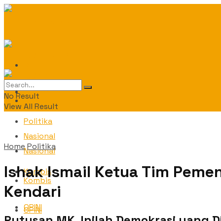
Daerah
Daerah
No Result
Politika
View All Result
Politika
Nasional
Home
Politika
Nasional
Ishak Ismail Ketua Tim Peme
Kombis
Kombis
Kendari
OPINI
OPINI
Putusan MK, Inilah Demokrasi yang D