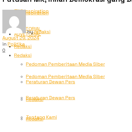
TNC Inspiration
TNC Inspiration
ADVETORIAL
by
redaksi
ADVETORIAL
August 29, 2024
in
Politika
Redaksi
0
Redaksi
Pedoman Pemberitaan Media Siber
Pedoman Pemberitaan Media Siber
Peraturan Dewan Pers
Peraturan Dewan Pers
Redaksi
Tentang Kami
Redaksi