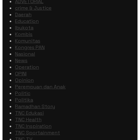
ADVETORIAL
crime & Justice
Daerah
Education
Ibukota
Kombis
Komunitas
Kongres PAN
Nasional
News
Operation
OPINI
Opinion
Perempuan dan Anak
Politic
Politika
Ramadhan Story
TNC Edukasi
TNC Health
TNC Inspiration
TNC Sportainment
TNC TV