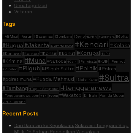
Uncategorized
Veteran
Tags
#Ali Mazi
#Asrun
#Basarnas
#Golkar
#Bombana
#Demo
#DPR RI
#Gerindra
#Kendari
#Jakarta
#Hugua
#Kolaka
#Jakarta Barat
#Korupsi
#konut
#Konsel
#Konawe
#Konkep
#KPU
#Muna
#Kriminal
#Narkoba
#PDIP
#Pemkot
#Pariwisata
#Opini
#Politik
#Pilgub
#Pilgub Sultra
#Polres
#Pilcaleg
#Sultra
#Rusda Mahmud
#polres muna
#Sjafei Kahar
#tenggaranews
#Tambang
#Teguh Setyabudi
#Wakatobi
Dr Bahri
Pemda Mubar
#Tenggaranews.com
#TNI
#VDNI
Virus Corona
Recent Posts
Dari Daratan ke Kepulauan, Sulawesi Tenggara Siap
Miliki 15 Satuan Pendidikan Widyalaya