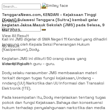
Tentang Kami
TenggaraNews.com, KENDARI – Kejaksaan Tinggi
(Kejati) Sulawesi Tenggara (Sultra) kembali gelar
No Result
kegiatan Jaksa Masuk Sekolah (JMS) pada Selasa, 9
Mei 2023.
View All Result
Kali ini JMS digelar di SMA Negeri 11 Kendari yang dihadiri
langsung oleh Kepala Seksi Penerangan Hukum
No Result
(Kasipenkum), Dody.
Kegiatan JMS ini diikuti 50 orang siswa yang
didampingi oleh guru – guru.
View All Result
Dody selaku narasumber JMS membawakan materi
terkait dengan tugas fungsi kejaksaan, Undang –
nndang (UU) Narkotika dan UU Informasi dan Transaksi
Elektronik (ITE).
Pada kesempatan itu, Dody menjelaskan tentang tugas
pokok dan fungsi Kejaksaan. Bahaya dan konsekuensi
hukum terhadap penyalahgunaan narkotika dan media