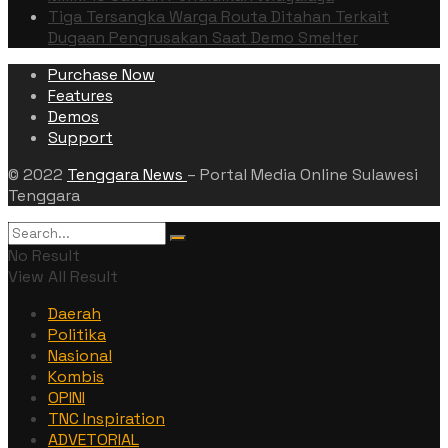
Tiga Tersangka Warga Routa Ditahan Terkait
Dugaan Pengrusakan Saat Demo Smelter
Purchase Now
Features
Demos
Support
© 2022
Tenggara News
– Portal Media Online Sulawesi
Tenggara
No Result
View All Result
Daerah
Politika
Nasional
Kombis
OPINI
TNC Inspiration
ADVETORIAL