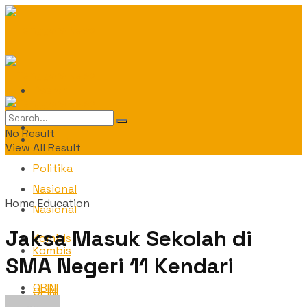
Daerah
Daerah
No Result
Politika
View All Result
Politika
Nasional
Home
Education
Nasional
Jaksa Masuk Sekolah di
Kombis
Kombis
SMA Negeri 11 Kendari
OPINI
OPINI