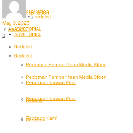
TNC Inspiration
TNC Inspiration
by
redaksi
May 9, 2023
ADVETORIAL
in
Education
ADVETORIAL
0
Redaksi
Redaksi
Pedoman Pemberitaan Media Siber
Pedoman Pemberitaan Media Siber
Peraturan Dewan Pers
Peraturan Dewan Pers
Redaksi
Tentang Kami
Redaksi