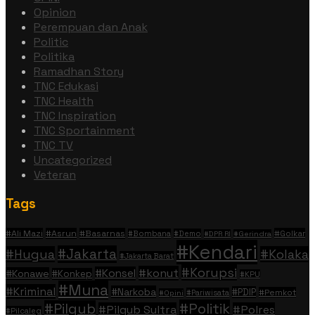
Opinion
Perempuan dan Anak
Politic
Politika
Ramadhan Story
TNC Edukasi
TNC Health
TNC Inspiration
TNC Sportainment
TNC TV
Uncategorized
Veteran
Tags
#Ali Mazi
#Asrun
#Basarnas
#Golkar
#Bombana
#Demo
#DPR RI
#Gerindra
#Kendari
#Jakarta
#Hugua
#Kolaka
#Jakarta Barat
#Korupsi
#konut
#Konsel
#Konawe
#Konkep
#KPU
#Muna
#Kriminal
#Narkoba
#PDIP
#Pemkot
#Pariwisata
#Opini
#Politik
#Pilgub
#Pilgub Sultra
#Polres
#Pilcaleg