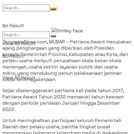
Tentang Kami
No Result
TenggaraNews.com, MUBAR – Patriana Award merupakan
View All Result
ajang penghargaan yang diberikan oleh Presiden
kepada Pemerintah Provinsi, Kabupaten atau Kota, dan
No Result
pelaku usaha meliputi perusahaan skala besar-skala
menengah, usaha sektor layanan publik dan usaha
mikro, yang mendukung penuh pelaksanaan jaminan
View All Result
sosial ketenagakerjaan.
Sejak diselenggarakan pertama kali pada tahun 2017,
Patriana Award Tahun 2022 memasuki tahun keenam
dengan periode penilaian Januari hingga Desember
2022.
Untuk meningkatkan partisipasi seluruh Pemerintah
Daerah dan pelaku usaha, panitia tingkat pusat
menetapkan beberapa ketentuan meliputi mekanisme