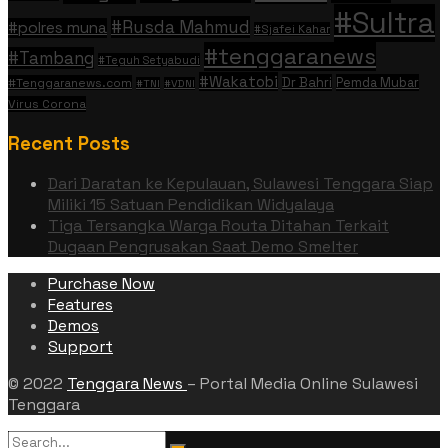
#Sultra
#Rusda Mahmud
#polres muna
#Sjafei Kahar
#tenggaranews
#Tambang
#Teguh Setyabudi
#Wakatobi
Dr Bahri
Pemda Mubar
#Tenggaranews.com
#TNI
#VDNI
Virus Corona
Recent Posts
Dari Daratan ke Kepulauan, Sulawesi Tenggara Siap
Miliki 15 Satuan Pendidikan Widyalaya
Tiga Tersangka Warga Routa Ditahan Terkait
Dugaan Pengrusakan Saat Demo Smelter
Purchase Now
Features
Demos
Support
© 2022
Tenggara News
– Portal Media Online Sulawesi
Tenggara