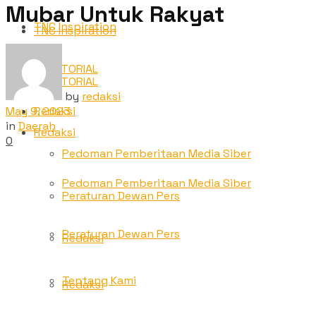
Mubar Untuk Rakyat
TNC Inspiration
TNC Inspiration
ADVETORIAL
ADVETORIAL
by
redaksi
May 9, 2023
Redaksi
in
Daerah
Redaksi
0
Pedoman Pemberitaan Media Siber
Pedoman Pemberitaan Media Siber
Peraturan Dewan Pers
Peraturan Dewan Pers
Redaksi
Tentang Kami
Redaksi