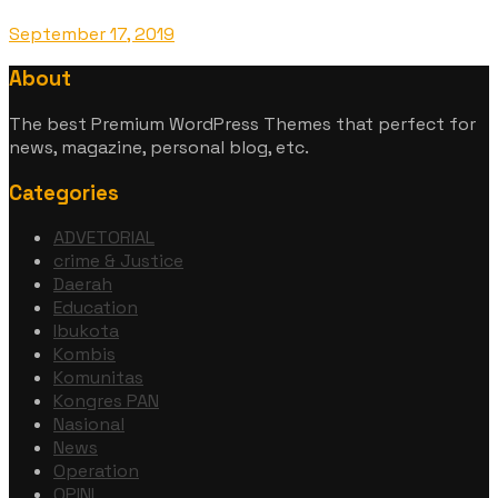
September 17, 2019
About
The best Premium WordPress Themes that perfect for
news, magazine, personal blog, etc.
Categories
ADVETORIAL
crime & Justice
Daerah
Education
Ibukota
Kombis
Komunitas
Kongres PAN
Nasional
News
Operation
OPINI