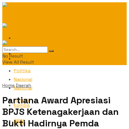
Daerah
Daerah
No Result
Politika
View All Result
Politika
Nasional
Home
Daerah
Nasional
Partiana Award Apresiasi
Kombis
Kombis
BPJS Ketenagakerjaan dan
Bukti Hadirnya Pemda
OPINI
OPINI