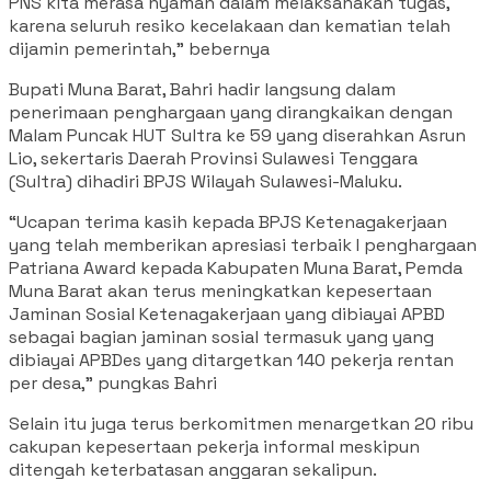
PNS kita merasa nyaman dalam melaksanakan tugas,
karena seluruh resiko kecelakaan dan kematian telah
dijamin pemerintah,” bebernya
Bupati Muna Barat, Bahri hadir langsung dalam
penerimaan penghargaan yang dirangkaikan dengan
Malam Puncak HUT Sultra ke 59 yang diserahkan Asrun
Lio, sekertaris Daerah Provinsi Sulawesi Tenggara
(Sultra) dihadiri BPJS Wilayah Sulawesi-Maluku.
“Ucapan terima kasih kepada BPJS Ketenagakerjaan
yang telah memberikan apresiasi terbaik I penghargaan
Patriana Award kepada Kabupaten Muna Barat, Pemda
Muna Barat akan terus meningkatkan kepesertaan
Jaminan Sosial Ketenagakerjaan yang dibiayai APBD
sebagai bagian jaminan sosial termasuk yang yang
dibiayai APBDes yang ditargetkan 140 pekerja rentan
per desa,” pungkas Bahri
Selain itu juga terus berkomitmen menargetkan 20 ribu
cakupan kepesertaan pekerja informal meskipun
ditengah keterbatasan anggaran sekalipun.