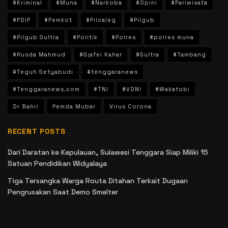
#Kriminal
#Muna
#Narkoba
#Opini
#Pariwisata
#PDIP
#Pemkot
#Pilcaleg
#Pilgub
#Pilgub Sultra
#Politik
#Polres
#polres muna
#Rusda Mahmud
#Sjafei Kahar
#Sultra
#Tambang
#Teguh Setyabudi
#tenggaranews
#Tenggaranews.com
#TNI
#VDNI
#Wakatobi
Dr Bahri
Pemda Mubar
Virus Corona
RECENT POSTS
Dari Daratan ke Kepulauan, Sulawesi Tenggara Siap Miliki 15
Satuan Pendidikan Widyalaya
Tiga Tersangka Warga Routa Ditahan Terkait Dugaan
Pengrusakan Saat Demo Smelter