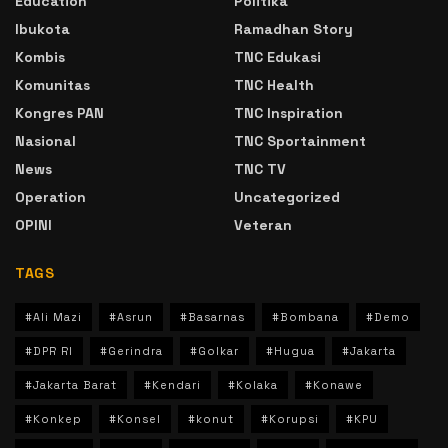
Education
Politika
Ibukota
Ramadhan Story
Kombis
TNC Edukasi
Komunitas
TNC Health
Kongres PAN
TNC Inspiration
Nasional
TNC Sportainment
News
TNC TV
Operation
Uncategorized
OPINI
Veteran
TAGS
#Ali Mazi
#Asrun
#Basarnas
#Bombana
#Demo
#DPR RI
#Gerindra
#Golkar
#Hugua
#Jakarta
#Jakarta Barat
#Kendari
#Kolaka
#Konawe
#Konkep
#Konsel
#konut
#Korupsi
#KPU