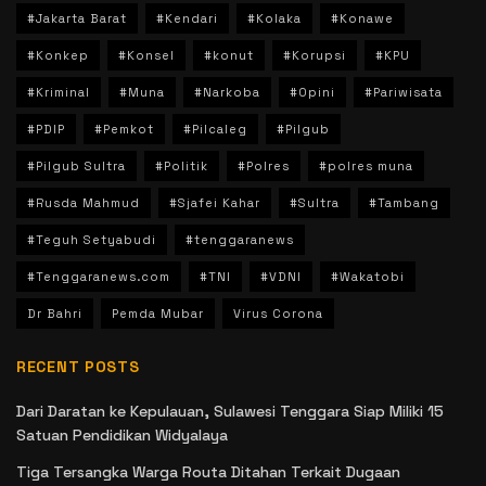
#Jakarta Barat
#Kendari
#Kolaka
#Konawe
#Konkep
#Konsel
#konut
#Korupsi
#KPU
#Kriminal
#Muna
#Narkoba
#Opini
#Pariwisata
#PDIP
#Pemkot
#Pilcaleg
#Pilgub
#Pilgub Sultra
#Politik
#Polres
#polres muna
#Rusda Mahmud
#Sjafei Kahar
#Sultra
#Tambang
#Teguh Setyabudi
#tenggaranews
#Tenggaranews.com
#TNI
#VDNI
#Wakatobi
Dr Bahri
Pemda Mubar
Virus Corona
RECENT POSTS
Dari Daratan ke Kepulauan, Sulawesi Tenggara Siap Miliki 15
Satuan Pendidikan Widyalaya
Tiga Tersangka Warga Routa Ditahan Terkait Dugaan