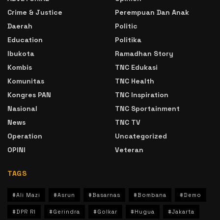
Crime & Justice
Perempuan Dan Anak
Daerah
Politic
Education
Politika
Ibukota
Ramadhan Story
Kombis
TNC Edukasi
Komunitas
TNC Health
Kongres PAN
TNC Inspiration
Nasional
TNC Sportainment
News
TNC TV
Operation
Uncategorized
OPINI
Veteran
TAGS
#Ali Mazi
#Asrun
#Basarnas
#Bombana
#Demo
#DPR RI
#Gerindra
#Golkar
#Hugua
#Jakarta