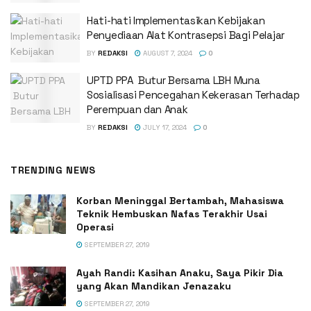
Hati-hati Implementasikan Kebijakan
Penyediaan Alat Kontrasepsi Bagi Pelajar
BY
REDAKSI
AUGUST 7, 2024
0
UPTD PPA Butur Bersama LBH Muna
Sosialisasi Pencegahan Kekerasan Terhadap
Perempuan dan Anak
BY
REDAKSI
JULY 17, 2024
0
TRENDING NEWS
Korban Meninggal Bertambah, Mahasiswa
Teknik Hembuskan Nafas Terakhir Usai
Operasi
SEPTEMBER 27, 2019
Ayah Randi: Kasihan Anaku, Saya Pikir Dia
yang Akan Mandikan Jenazaku
SEPTEMBER 27, 2019