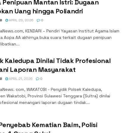
 Penipuan Mantan Istri: Dugaan
kan Uang hingga Poliandri
SI
APRIL 29, 2026
0
aNews.com, KENDARI – Pendiri Yayasan Institut Agama Islam
wa Aopa AA akhirnya buka suara terkait dugaan penipuan
ibatkan...
k Kaledupa Dinilai Tidak Profesional
ani Laporan Masyarakat
SI
APRIL 21, 2026
0
aNews. com, WAKATOBI - Penyidik Polsek Kaledupa,
n Wakatobi, Provinsi Sulawesi Tenggara (Sultra) dinilai
ofesional menangani laporan dugaan tindak...
Penyebab Kematian Baim, Polisi