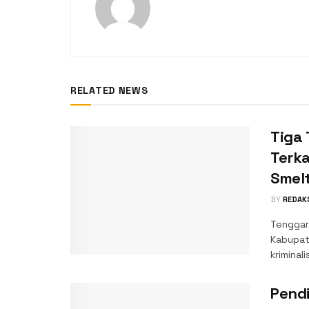
RELATED NEWS
Tiga
Terk
Smel
BY
REDAK
Tenggar
Kabupat
kriminal
Pend