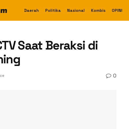
Daerah
Politika
Nasional
Kombis
OPINI
TV Saat Beraksi di
ning
0
ice