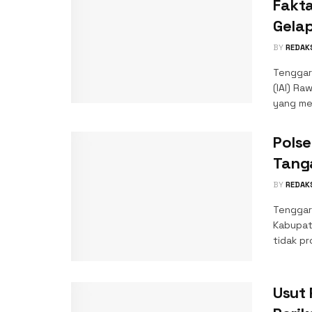
Fakta
Gelap
BY
REDAK
Tenggar
(IAI) Ra
yang mel
Polse
Tang
BY
REDAK
Tenggar
Kabupate
tidak pr
Usut 