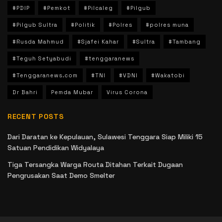
#PDIP
#Pemkot
#Pilcaleg
#Pilgub
#Pilgub Sultra
#Politik
#Polres
#polres muna
#Rusda Mahmud
#Sjafei Kahar
#Sultra
#Tambang
#Teguh Setyabudi
#tenggaranews
#Tenggaranews.com
#TNI
#VDNI
#Wakatobi
Dr Bahri
Pemda Mubar
Virus Corona
RECENT POSTS
Dari Daratan ke Kepulauan, Sulawesi Tenggara Siap Miliki 15
Satuan Pendidikan Widyalaya
Tiga Tersangka Warga Routa Ditahan Terkait Dugaan
Pengrusakan Saat Demo Smelter