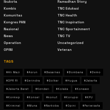
Ibukota
Ramadhan Story
Kombis
TNC Edukasi
Komunitas
TNC Health
Kongres PAN
TNC Inspiration
Nasional
TNC Sportainment
News
TNC TV
Operation
Uncategorized
OPINI
Veteran
TAGS
#Ali Mazi
#Asrun
#Basarnas
#Bombana
#Demo
#DPR RI
#Gerindra
#Golkar
#Hugua
#Jakarta
#Jakarta Barat
#Kendari
#Kolaka
#Konawe
#Konkep
#Konsel
#konut
#Korupsi
#KPU
#Kriminal
#Muna
#Narkoba
#Opini
#Pariwisata