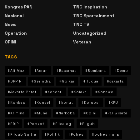
Kongres PAN
TNC Inspiration
Nasional
TNC Sportainment
News
TNC TV
Operation
Uncategorized
OPINI
Veteran
TAGS
#Ali Mazi
#Asrun
#Basarnas
#Bombana
#Demo
#DPR RI
#Gerindra
#Golkar
#Hugua
#Jakarta
#Jakarta Barat
#Kendari
#Kolaka
#Konawe
#Konkep
#Konsel
#konut
#Korupsi
#KPU
#Kriminal
#Muna
#Narkoba
#Opini
#Pariwisata
#PDIP
#Pemkot
#Pilcaleg
#Pilgub
#Pilgub Sultra
#Politik
#Polres
#polres muna