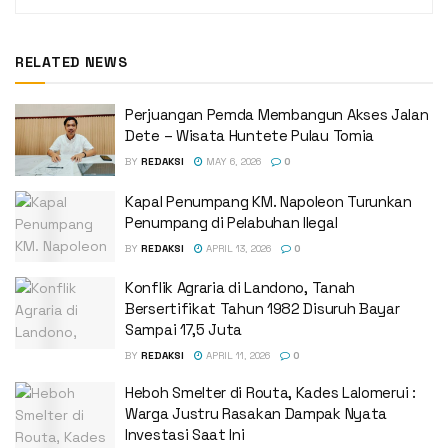
RELATED NEWS
Perjuangan Pemda Membangun Akses Jalan
Dete – Wisata Huntete Pulau Tomia
BY
REDAKSI
MAY 6, 2026
0
Kapal Penumpang KM. Napoleon Turunkan
Penumpang di Pelabuhan Ilegal
BY
REDAKSI
APRIL 13, 2026
0
Konflik Agraria di Landono, Tanah
Bersertifikat Tahun 1982 Disuruh Bayar
Sampai 17,5 Juta
BY
REDAKSI
APRIL 11, 2026
0
Heboh Smelter di Routa, Kades Lalomerui :
Warga Justru Rasakan Dampak Nyata
Investasi Saat Ini