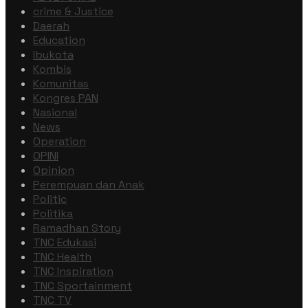
crime & Justice
Daerah
Education
Ibukota
Kombis
Komunitas
Kongres PAN
Nasional
News
Operation
OPINI
Opinion
Perempuan dan Anak
Politic
Politika
Ramadhan Story
TNC Edukasi
TNC Health
TNC Inspiration
TNC Sportainment
TNC TV