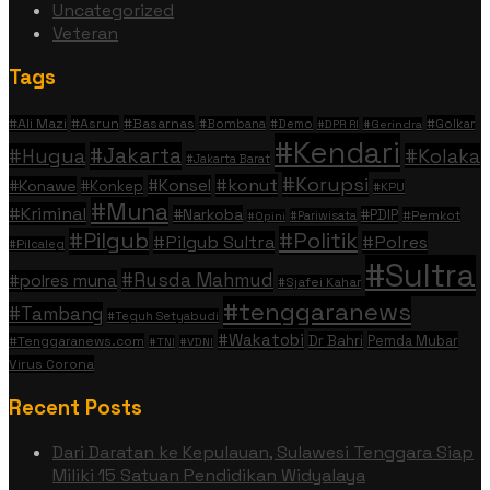
Uncategorized
Veteran
Tags
#Ali Mazi
#Asrun
#Basarnas
#Golkar
#Bombana
#Demo
#DPR RI
#Gerindra
#Kendari
#Jakarta
#Hugua
#Kolaka
#Jakarta Barat
#Korupsi
#konut
#Konsel
#Konawe
#Konkep
#KPU
#Muna
#Kriminal
#Narkoba
#PDIP
#Pemkot
#Pariwisata
#Opini
#Politik
#Pilgub
#Pilgub Sultra
#Polres
#Pilcaleg
#Sultra
#Rusda Mahmud
#polres muna
#Sjafei Kahar
#tenggaranews
#Tambang
#Teguh Setyabudi
#Wakatobi
Dr Bahri
Pemda Mubar
#Tenggaranews.com
#TNI
#VDNI
Virus Corona
Recent Posts
Dari Daratan ke Kepulauan, Sulawesi Tenggara Siap
Miliki 15 Satuan Pendidikan Widyalaya