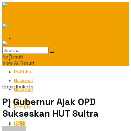
Daerah
Daerah
No Result
Politika
View All Result
Politika
Nasional
Home
Ibukota
Nasional
Pj Gubernur Ajak OPD
Kombis
Kombis
Sukseskan HUT Sultra
OPINI
OPINI