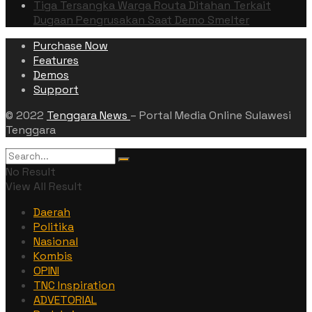
Tiga Tersangka Warga Routa Ditahan Terkait
Dugaan Pengrusakan Saat Demo Smelter
Purchase Now
Features
Demos
Support
© 2022
Tenggara News
– Portal Media Online Sulawesi
Tenggara
No Result
View All Result
Daerah
Politika
Nasional
Kombis
OPINI
TNC Inspiration
ADVETORIAL