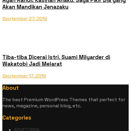
Ayah Randi: Kasihan Anaku, Saya Pikir Dia yang
Akan Mandikan Jenazaku
September 27, 2019
Tiba-tiba Dicerai Istri, Suami Milyarder di
Wakatobi Jadi Melarat
September 17, 2019
About
The best Premium WordPress Themes that perfect for
news, magazine, personal blog, etc.
Categories
ADVETORIAL