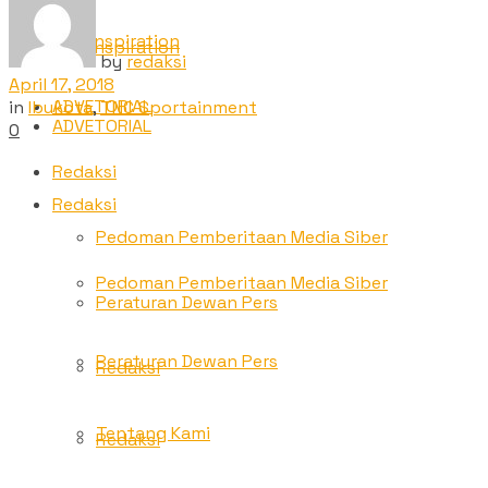
TNC Inspiration
TNC Inspiration
by
redaksi
April 17, 2018
ADVETORIAL
in
Ibukota
,
TNC Sportainment
ADVETORIAL
0
Redaksi
Redaksi
Pedoman Pemberitaan Media Siber
Pedoman Pemberitaan Media Siber
Peraturan Dewan Pers
Peraturan Dewan Pers
Redaksi
Tentang Kami
Redaksi