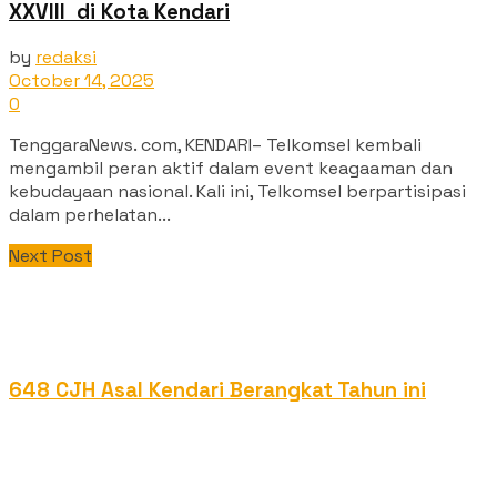
XXVIII di Kota Kendari
by
redaksi
October 14, 2025
0
TenggaraNews. com, KENDARI– Telkomsel kembali
mengambil peran aktif dalam event keagaaman dan
kebudayaan nasional. Kali ini, Telkomsel berpartisipasi
dalam perhelatan...
Next Post
648 CJH Asal Kendari Berangkat Tahun ini