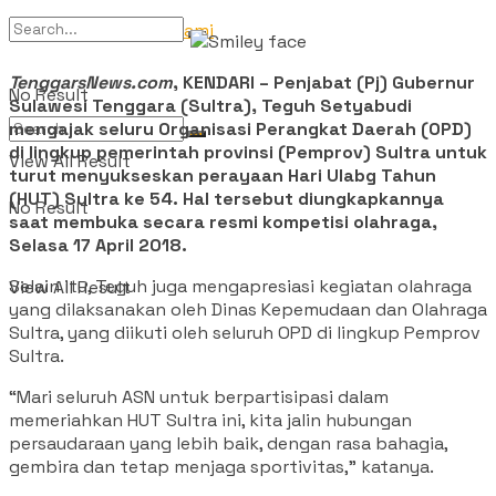
Tentang Kami
TenggarsNews.com
, KENDARI – Penjabat (Pj) Gubernur
No Result
Sulawesi Tenggara (Sultra), Teguh Setyabudi
mengajak seluru Organisasi Perangkat Daerah (OPD)
di lingkup pemerintah provinsi (Pemprov) Sultra untuk
View All Result
turut menyukseskan perayaan Hari Ulabg Tahun
(HUT) Sultra ke 54. Hal tersebut diungkapkannya
No Result
saat membuka secara resmi kompetisi olahraga,
Selasa 17 April 2018.
Selain itu, Teguh juga mengapresiasi kegiatan olahraga
View All Result
yang dilaksanakan oleh Dinas Kepemudaan dan Olahraga
Sultra, yang diikuti oleh seluruh OPD di lingkup Pemprov
Sultra.
“Mari seluruh ASN untuk berpartisipasi dalam
memeriahkan HUT Sultra ini, kita jalin hubungan
persaudaraan yang lebih baik, dengan rasa bahagia,
gembira dan tetap menjaga sportivitas,” katanya.