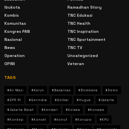
Ibukota
Ramadhan Story
Kombis
TNC Edukasi
Komunitas
TNC Health
Kongres PAN
TNC Inspiration
Nasional
TNC Sportainment
News
TNC TV
Operation
Uncategorized
OPINI
Veteran
TAGS
#Ali Mazi
#Asrun
#Basarnas
#Bombana
#Demo
#DPR RI
#Gerindra
#Golkar
#Hugua
#Jakarta
#Jakarta Barat
#Kendari
#Kolaka
#Konawe
#Konkep
#Konsel
#konut
#Korupsi
#KPU