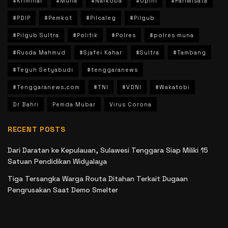
#Kriminal
#Muna
#Narkoba
#Opini
#Pariwisata
#PDIP
#Pemkot
#Pilcaleg
#Pilgub
#Pilgub Sultra
#Politik
#Polres
#polres muna
#Rusda Mahmud
#Sjafei Kahar
#Sultra
#Tambang
#Teguh Setyabudi
#tenggaranews
#Tenggaranews.com
#TNI
#VDNI
#Wakatobi
Dr Bahri
Pemda Mubar
Virus Corona
RECENT POSTS
Dari Daratan ke Kepulauan, Sulawesi Tenggara Siap Miliki 15
Satuan Pendidikan Widyalaya
Tiga Tersangka Warga Routa Ditahan Terkait Dugaan
Pengrusakan Saat Demo Smelter