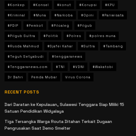
#Konkep
#Konsel
#konut
#Korupsi
#KPU
#Kriminal
#Muna
#Narkoba
#Opini
#Pariwisata
#PDIP
#Pemkot
#Pilcaleg
#Pilgub
#Pilgub Sultra
#Politik
#Polres
#polres muna
#Rusda Mahmud
#Sjafei Kahar
#Sultra
#Tambang
#Teguh Setyabudi
#tenggaranews
#Tenggaranews.com
#TNI
#VDNI
#Wakatobi
Dr Bahri
Pemda Mubar
Virus Corona
RECENT POSTS
Dari Daratan ke Kepulauan, Sulawesi Tenggara Siap Miliki 15
Satuan Pendidikan Widyalaya
Tiga Tersangka Warga Routa Ditahan Terkait Dugaan
Pengrusakan Saat Demo Smelter