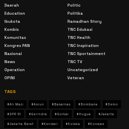
Daerah
Politic
Education
Politika
Ibukota
Ramadhan Story
Kombis
TNC Edukasi
Komunitas
TNC Health
Kongres PAN
TNC Inspiration
Nasional
TNC Sportainment
News
TNC TV
Operation
Uncategorized
OPINI
Veteran
TAGS
#Ali Mazi
#Asrun
#Basarnas
#Bombana
#Demo
#DPR RI
#Gerindra
#Golkar
#Hugua
#Jakarta
#Jakarta Barat
#Kendari
#Kolaka
#Konawe