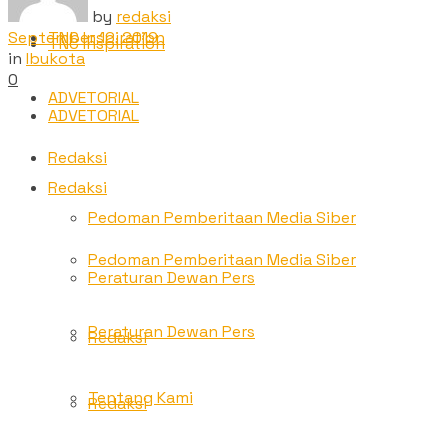
by
redaksi
September 12, 2019
TNC Inspiration
TNC Inspiration
in
Ibukota
0
ADVETORIAL
ADVETORIAL
Redaksi
Redaksi
Pedoman Pemberitaan Media Siber
Pedoman Pemberitaan Media Siber
Peraturan Dewan Pers
Peraturan Dewan Pers
Redaksi
Tentang Kami
Redaksi