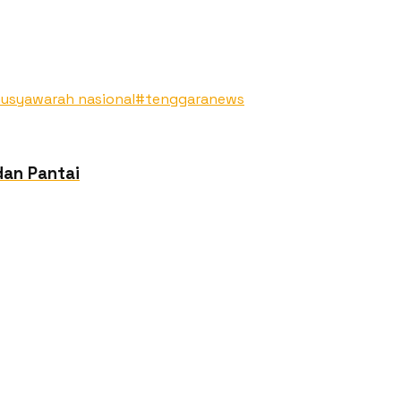
usyawarah nasional
#tenggaranews
dan Pantai