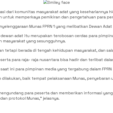
i dari komunitas masyarakat adat yang kesehariannya hi
an untuk memperkaya pemikiran dan pengetahuan para pe
enyelenggaraan Munas FPRN 1 yang melibatkan Dewan Adat 
n dewan adat itu merupakan terobosan cerdas para pimpi
n masyarakat yang sesungguhnya.
ian tetapi berada di tengah kehidupan masyarakat, dan sa
serta para raja- raja nusantara bisa hadir dan terlibat dal
saat ini para pimpinan media yang tergabung dalam FPRN s
dilakukan, baik tempat pelaksanaan Munas, penyebaran u
mengundang para peserta dan memberikan informasi yang 
an protokol Munas,” jelasnya.