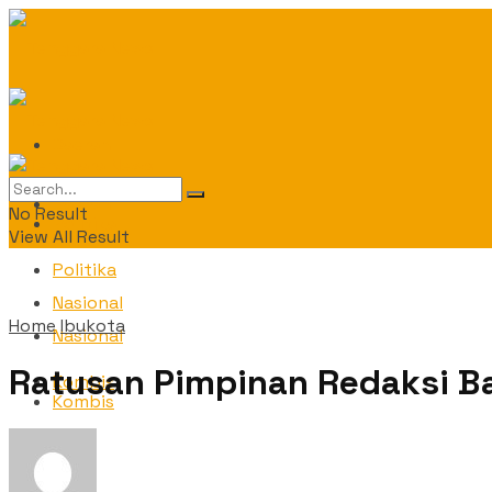
Daerah
Daerah
No Result
Politika
View All Result
Politika
Nasional
Home
Ibukota
Nasional
Ratusan Pimpinan Redaksi Ba
Kombis
Kombis
OPINI
OPINI