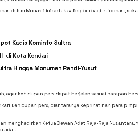
mas dalam Munas 1 ini untuk saling berbagi informasi, se
opot Kadis Kominfo Sultra
I di Kota Kendari
ltra Hingga Monumen Randi-Yusuf ‎
, agar kehidupan pers dapat berjalan sesuai harapan bers
ait kehidupan pers, diantaranya keprihatinan para pimpi
n menghadirkan Ketua Dewan Adat Raja-Raja Nusantara, YPM
n adat.