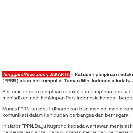
TenggaraNews.com
, JAKARTA
– Ratusan pimpinan redaks
(FPRN) akan berkumpul di Taman Mini Indonesia Indah,
Pertemuan para pimpinan redaksi dan pimpinan perusah
menjadikan nadi kehidupan Pers Indonesia kembali berde
Munas FPRN tersebut diharapkan bisa menjadi media kom
komunikasi dalam kehidupan berbangsa dan bernegara.
Inisiator FPRN, Bayu Nugroho kepada wartawan menjelas
persaudaraan antar para pimpinan media dari berbagai p