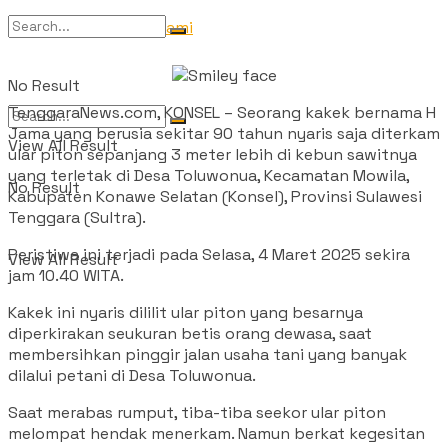
Tentang Kami
No Result
TenggaraNews.com, KONSEL – Seorang kakek bernama H
Jama yang berusia sekitar 90 tahun nyaris saja diterkam
View All Result
ular piton sepanjang 3 meter lebih di kebun sawitnya
yang terletak di Desa Toluwonua, Kecamatan Mowila,
No Result
Kabupaten Konawe Selatan (Konsel), Provinsi Sulawesi
Tenggara (Sultra).
Peristiwa ini terjadi pada Selasa, 4 Maret 2025 sekira
View All Result
jam 10.40 WITA.
Kakek ini nyaris dililit ular piton yang besarnya
diperkirakan seukuran betis orang dewasa, saat
membersihkan pinggir jalan usaha tani yang banyak
dilalui petani di Desa Toluwonua.
Saat merabas rumput, tiba-tiba seekor ular piton
melompat hendak menerkam. Namun berkat kegesitan