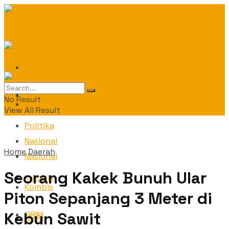
Daerah
Daerah
No Result
Politika
View All Result
Politika
Nasional
Home
Daerah
Nasional
Seorang Kakek Bunuh Ular
Kombis
Kombis
Piton Sepanjang 3 Meter di
Kebun Sawit
OPINI
OPINI