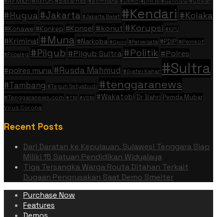
#Ali Mazi
#Asrun
#Basarnas
#Golkar
#Bombana
#Demo
#DPR RI
#Gerindra
#Kendari
#Jakarta
#Hugua
#Kolaka
#Jakarta Barat
#Korupsi
#konut
#Konsel
#Konawe
#Konkep
#KPU
#Muna
#Kriminal
#Narkoba
#PDIP
#Pemkot
#Pariwisata
#Opini
#Politik
#Pilgub
#Pilgub Sultra
#Polres
#Pilcaleg
#Sultra
#Rusda Mahmud
#polres muna
#Sjafei Kahar
#tenggaranews
#Tambang
#Teguh Setyabudi
#Wakatobi
Dr Bahri
Pemda Mubar
#Tenggaranews.com
#TNI
#VDNI
Virus Corona
Recent Posts
Dari Daratan ke Kepulauan, Sulawesi Tenggara Siap
Miliki 15 Satuan Pendidikan Widyalaya
Tiga Tersangka Warga Routa Ditahan Terkait
Dugaan Pengrusakan Saat Demo Smelter
Purchase Now
Features
Demos