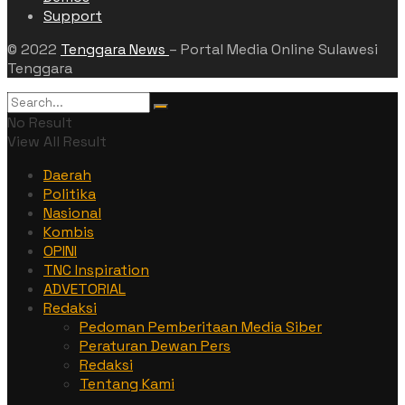
Support
© 2022
Tenggara News
– Portal Media Online Sulawesi
Tenggara
No Result
View All Result
Daerah
Politika
Nasional
Kombis
OPINI
TNC Inspiration
ADVETORIAL
Redaksi
Pedoman Pemberitaan Media Siber
Peraturan Dewan Pers
Redaksi
Tentang Kami