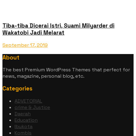
Tiba-tiba Dicerai Istri, Suami Milyarder di
Wakatobi Jadi Melarat
September 17, 2019
About
The best Premium WordPress Themes that perfect for
news, magazine, personal blog, etc.
Categories
ADVETORIAL
crime & Justice
Daerah
Education
Ibukota
Kombis