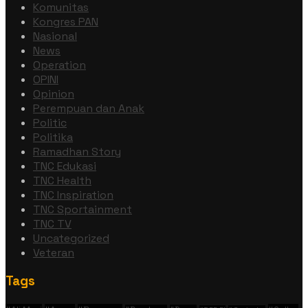
Komunitas
Kongres PAN
Nasional
News
Operation
OPINI
Opinion
Perempuan dan Anak
Politic
Politika
Ramadhan Story
TNC Edukasi
TNC Health
TNC Inspiration
TNC Sportainment
TNC TV
Uncategorized
Veteran
Tags