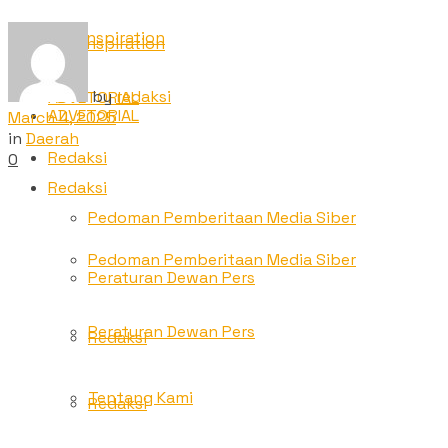
TNC Inspiration
TNC Inspiration
by
redaksi
ADVETORIAL
ADVETORIAL
March 4, 2025
in
Daerah
Redaksi
0
Redaksi
Pedoman Pemberitaan Media Siber
Pedoman Pemberitaan Media Siber
Peraturan Dewan Pers
Peraturan Dewan Pers
Redaksi
Tentang Kami
Redaksi