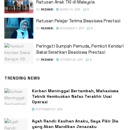
Ratusan Anak TKI di Malaysia
BY
REDAKSI
MARCH 11, 2018
0
Ratusan Pelajar Terima Beasiswa Prestasi
BY
REDAKSI
NOVEMBER 1, 2017
0
Peringati Sumpah Pemuda, Pemkot Kendari
Bakal Serahkan Beasiswa Prestasi
BY
REDAKSI
OCTOBER 29, 2017
0
TRENDING NEWS
Korban Meninggal Bertambah, Mahasiswa
Teknik Hembuskan Nafas Terakhir Usai
Operasi
SEPTEMBER 27, 2019
Ayah Randi: Kasihan Anaku, Saya Pikir Dia
yang Akan Mandikan Jenazaku