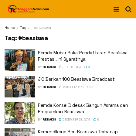
Home
Tag
#beasiswa
Tag:
#beasiswa
Pemda Mubar Buka Pendaftaran Beasiswa
Prestasi, Ini Syaratnya
BY
REDAKSI
JUNE 5, 2023
0
JIC Berikan 100 Beasiswa Broadcast
BY
REDAKSI
MARCH 12, 2019
0
Pemda Konsel Didesak Bangun Asrama dan
Programkan Beasiswa
BY
REDAKSI
DECEMBER 28, 2018
0
Kemendikbud Beri Beasiswa Terhadap