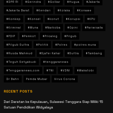
#DPR RI
#Gerindra
#Golkar
#Hugua
#Jakarta
#Jakarta Barat
#Kendari
#Kolaka
#Konawe
#Konkep
#Konsel
#konut
#Korupsi
#KPU
#Kriminal
#Muna
#Narkoba
#Opini
#Pariwisata
#PDIP
#Pemkot
#Pilcaleg
#Pilgub
#Pilgub Sultra
#Politik
#Polres
#polres muna
#Rusda Mahmud
#Sjafei Kahar
#Sultra
#Tambang
#Teguh Setyabudi
#tenggaranews
#Tenggaranews.com
#TNI
#VDNI
#Wakatobi
Dr Bahri
Pemda Mubar
Virus Corona
RECENT POSTS
Dari Daratan ke Kepulauan, Sulawesi Tenggara Siap Miliki 15
Satuan Pendidikan Widyalaya