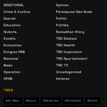
ADVETORIAL
Opinion
Crime & Justice
Perempuan Dan Anak
Daerah
Politic
Education
Politika
Ibukota
Ramadhan Story
Kombis
TNC Edukasi
Komunitas
TNC Health
Kongres PAN
TNC Inspiration
Nasional
TNC Sportainment
News
TNC TV
Operation
Uncategorized
OPINI
Veteran
TAGS
#Ali Mazi
#Asrun
#Basarnas
#Bombana
#Demo