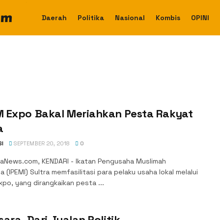
Daerah
Politika
Nasional
Kombis
OPINI
 Expo Bakal Meriahkan Pesta Rakyat
a
SI
SEPTEMBER 20, 2018
0
aNews.com, KENDARI - Ikatan Pengusaha Muslimah
a (IPEMI) Sultra memfasilitasi para pelaku usaha lokal melalui
po, yang dirangkaikan pesta ...
ara, Dari Jualan Politik