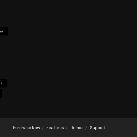
har
ri
Purchase Now
Features
Demos
Support