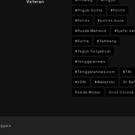
Veteran
n
#Pilgub Sultra
#Politik
#Polres
#polres muna
#Rusda Mahmud
#Sjafei Ka
#Sultra
#Tambang
#Teguh Setyabudi
#tenggaranews
#Tenggaranews.com
#TNI
#VDNI
#Wakatobi
Dr Bah
Pemda Mubar
Virus Corona
nggara