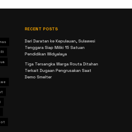
RECENT POSTS
Dari Daratan ke Kepulauan, Sulawesi
nas
Tenggara Siap Miliki 15 Satuan
 RI
Pendidikan Widyalaya
ua
Tiga Tersangka Warga Routa Ditahan
Terkait Dugaan Pengrusakan Saat
Demo Smelter
awe
ut
l
kot