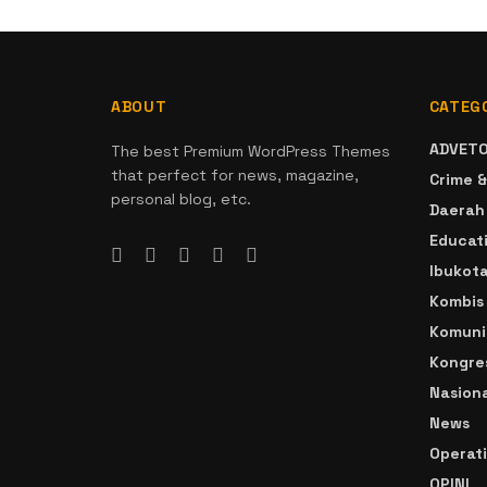
ABOUT
CATEG
ADVETO
The best Premium WordPress Themes
that perfect for news, magazine,
Crime &
personal blog, etc.
Daerah
Educat
Ibukot
Kombis
Komuni
Kongre
Nasiona
News
Operat
OPINI