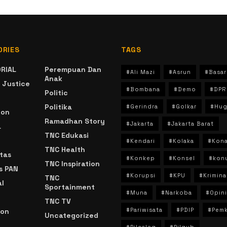
ORIES
TAGS
RIAL
Perempuan Dan
#Ali Mazi
#Asrun
#Basar
Anak
 Justice
#Bombana
#Demo
#DPR
Politic
Politika
#Gerindra
#Golkar
#Hug
ion
Ramadhan Story
#Jakarta
#Jakarta Barat
a
TNC Edukasi
#Kendari
#Kolaka
#Kon
TNC Health
tas
#Konkep
#Konsel
#kon
TNC Inspiration
s PAN
#Korupsi
#KPU
#Krimina
TNC
l
Sportainment
#Muna
#Narkoba
#Opini
TNC TV
#Pariwisata
#PDIP
#Pem
ion
Uncategorized
#Pilcaleg
#Pilgub