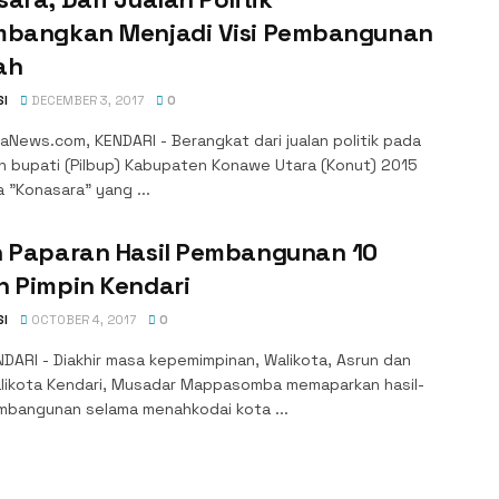
mbangkan Menjadi Visi Pembangunan
ah
SI
DECEMBER 3, 2017
0
News.com, KENDARI - Berangkat dari jualan politik pada
an bupati (Pilbup) Kabupaten Konawe Utara (Konut) 2015
ta "Konasara" yang ...
n Paparan Hasil Pembangunan 10
n Pimpin Kendari
SI
OCTOBER 4, 2017
0
DARI - Diakhir masa kepemimpinan, Walikota, Asrun dan
alikota Kendari, Musadar Mappasomba memaparkan hasil-
embangunan selama menahkodai kota ...