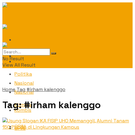
Daerah
Daerah
No Result
Politika
View All Result
Politika
Nasional
Home
Tag
#irham kalenggo
Nasional
Tag:
#irham kalenggo
Kombis
Kombis
OPINI
OPINI