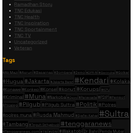
Ramadhan Story
TNC Edukasi
TNC Health
TNC Inspiration
TNC Sportainment
TNC TV
Uncategorized
Veteran
Tags
#Ali Mazi
#Asrun
#Basarnas
#Golkar
#Bombana
#Demo
#DPR RI
#Gerindra
#Kendari
#Jakarta
#Hugua
#Kolaka
#Jakarta Barat
#Korupsi
#konut
#Konsel
#Konawe
#Konkep
#KPU
#Muna
#Kriminal
#Narkoba
#PDIP
#Pemkot
#Pariwisata
#Opini
#Politik
#Pilgub
#Pilgub Sultra
#Polres
#Pilcaleg
#Sultra
#Rusda Mahmud
#polres muna
#Sjafei Kahar
#tenggaranews
#Tambang
#Teguh Setyabudi
#Wakatobi
Dr Bahri
Pemda Mubar
#Tenggaranews.com
#TNI
#VDNI