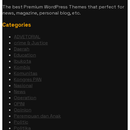
The best Premium WordPress Themes that perfect for
news, magazine, personal blog, etc.
Categories
ADVETORIAL
crime & Justice
Daerah
Education
Ibukota
Kombis
Komunitas
Kongres PAN
Nasional
News
Operation
OPINI
Opinion
Perempuan dan Anak
Politic
Politika