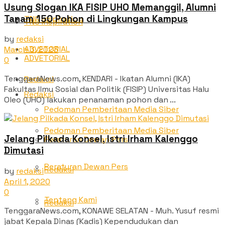
Usung Slogan IKA FISIP UHO Memanggil, Alumni
Tanam 150 Pohon di Lingkungan Kampus
TNC Inspiration
TNC Inspiration
by
redaksi
ADVETORIAL
March 3, 2023
ADVETORIAL
0
TenggaraNews.com, KENDARI - Ikatan Alumni (IKA)
Redaksi
Fakultas Ilmu Sosial dan Politik (FISIP) Universitas Halu
Redaksi
Oleo (UHO) lakukan penanaman pohon dan ...
Pedoman Pemberitaan Media Siber
Pedoman Pemberitaan Media Siber
Jelang Pilkada Konsel, Istri Irham Kalenggo
Peraturan Dewan Pers
Dimutasi
Peraturan Dewan Pers
Redaksi
by
redaksi
April 1, 2020
0
Tentang Kami
Redaksi
TenggaraNews.com, KONAWE SELATAN - Muh. Yusuf resmi
jabat Kepala Dinas (Kadis) Kependudukan dan