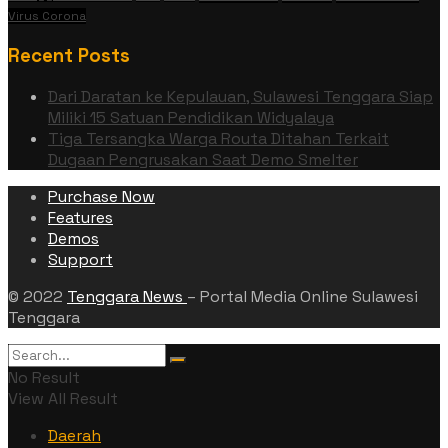
Virus Corona
Recent Posts
Dari Daratan ke Kepulauan, Sulawesi Tenggara Siap
Miliki 15 Satuan Pendidikan Widyalaya
Tiga Tersangka Warga Routa Ditahan Terkait
Dugaan Pengrusakan Saat Demo Smelter
Purchase Now
Features
Demos
Support
© 2022
Tenggara News
– Portal Media Online Sulawesi
Tenggara
No Result
View All Result
Daerah