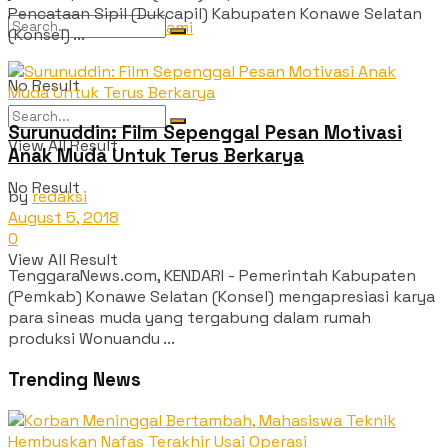
Pencataan Sipil (Dukcapil) Kabupaten Konawe Selatan
Tentang Kami
(Konsel) ...
No Result
Surunuddin: Film Sepenggal Pesan Motivasi
View All Result
Anak Muda Untuk Terus Berkarya
No Result
by
redaksi
August 5, 2018
0
View All Result
TenggaraNews.com, KENDARI - Pemerintah Kabupaten
(Pemkab) Konawe Selatan (Konsel) mengapresiasi karya
para sineas muda yang tergabung dalam rumah
produksi Wonuandu ...
Trending News