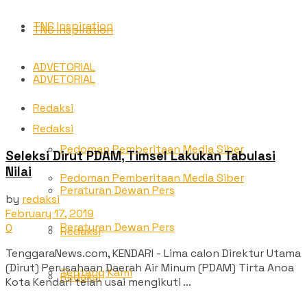
TNC Inspiration
TNC Inspiration
ADVETORIAL
ADVETORIAL
Redaksi
Redaksi
Pedoman Pemberitaan Media Siber
Seleksi Dirut PDAM, Timsel Lakukan Tabulasi
Nilai
Pedoman Pemberitaan Media Siber
Peraturan Dewan Pers
by
redaksi
February 17, 2019
Peraturan Dewan Pers
0
Redaksi
TenggaraNews.com, KENDARI - Lima calon Direktur Utama
(Dirut) Perusahaan Daerah Air Minum (PDAM) Tirta Anoa
Tentang Kami
Redaksi
Kota Kendari telah usai mengikuti ...