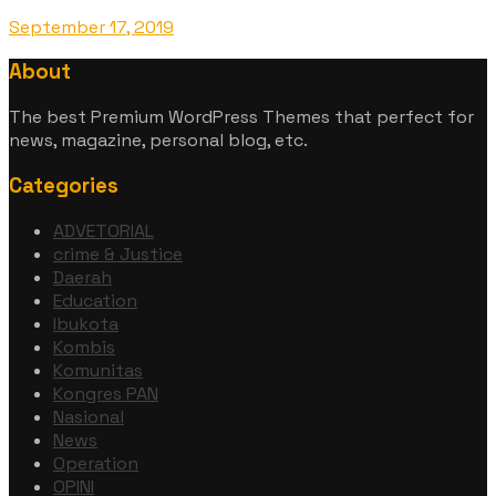
September 17, 2019
About
The best Premium WordPress Themes that perfect for
news, magazine, personal blog, etc.
Categories
ADVETORIAL
crime & Justice
Daerah
Education
Ibukota
Kombis
Komunitas
Kongres PAN
Nasional
News
Operation
OPINI