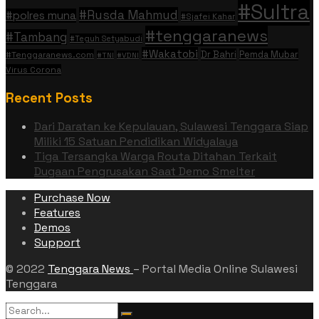
#Sultra
#Rusda Mahmud
#polres muna
#Sjafei Kahar
#tenggaranews
#Tambang
#Teguh Setyabudi
#Wakatobi
Dr Bahri
Pemda Mubar
#Tenggaranews.com
#TNI
#VDNI
Virus Corona
Recent Posts
Dari Daratan ke Kepulauan, Sulawesi Tenggara Siap
Miliki 15 Satuan Pendidikan Widyalaya
Tiga Tersangka Warga Routa Ditahan Terkait
Dugaan Pengrusakan Saat Demo Smelter
Purchase Now
Features
Demos
Support
© 2022
Tenggara News
– Portal Media Online Sulawesi
Tenggara