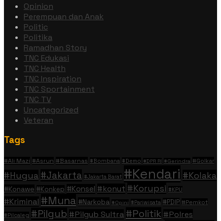
Opinion
Perempuan dan Anak
Politic
Politika
Ramadhan Story
TNC Edukasi
TNC Health
TNC Inspiration
TNC Sportainment
TNC TV
Uncategorized
Veteran
Tags
#Ali Mazi
#Asrun
#Basarnas
#Golkar
#Bombana
#Demo
#DPR RI
#Gerindra
#Kendari
#Jakarta
#Hugua
#Kolaka
#Jakarta Barat
#Korupsi
#konut
#Konsel
#Konawe
#Konkep
#KPU
#Muna
#Kriminal
#Narkoba
#PDIP
#Pemkot
#Pariwisata
#Opini
#Politik
#Pilgub
#Pilgub Sultra
#Polres
#Pilcaleg