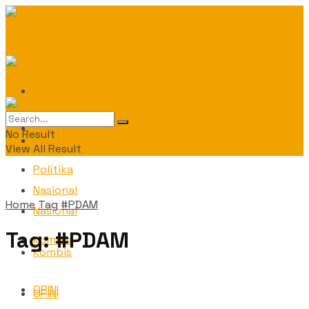
Daerah
Daerah
No Result
Politika
View All Result
Politika
Nasional
Home
Tag
#PDAM
Nasional
Tag:
#PDAM
Kombis
Kombis
OPINI
OPINI