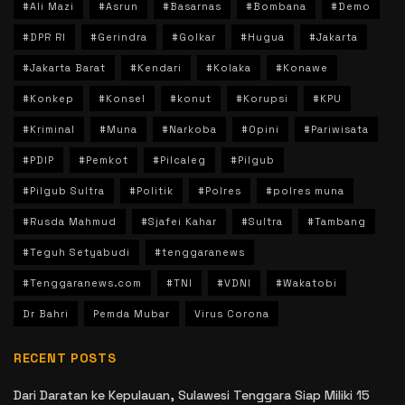
#Ali Mazi
#Asrun
#Basarnas
#Bombana
#Demo
#DPR RI
#Gerindra
#Golkar
#Hugua
#Jakarta
#Jakarta Barat
#Kendari
#Kolaka
#Konawe
#Konkep
#Konsel
#konut
#Korupsi
#KPU
#Kriminal
#Muna
#Narkoba
#Opini
#Pariwisata
#PDIP
#Pemkot
#Pilcaleg
#Pilgub
#Pilgub Sultra
#Politik
#Polres
#polres muna
#Rusda Mahmud
#Sjafei Kahar
#Sultra
#Tambang
#Teguh Setyabudi
#tenggaranews
#Tenggaranews.com
#TNI
#VDNI
#Wakatobi
Dr Bahri
Pemda Mubar
Virus Corona
RECENT POSTS
Dari Daratan ke Kepulauan, Sulawesi Tenggara Siap Miliki 15