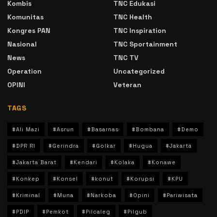
Kombis
TNC Edukasi
Komunitas
TNC Health
Kongres PAN
TNC Inspiration
Nasional
TNC Sportainment
News
TNC TV
Operation
Uncategorized
OPINI
Veteran
TAGS
#Ali Mazi
#Asrun
#Basarnas
#Bombana
#Demo
#DPR RI
#Gerindra
#Golkar
#Hugua
#Jakarta
#Jakarta Barat
#Kendari
#Kolaka
#Konawe
#Konkep
#Konsel
#konut
#Korupsi
#KPU
#Kriminal
#Muna
#Narkoba
#Opini
#Pariwisata
#PDIP
#Pemkot
#Pilcaleg
#Pilgub