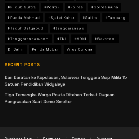
#Pilgub Sultra
#Politik
#Polres
#polres muna
#Rusda Mahmud
#Sjafei Kahar
#Sultra
#Tambang
#Teguh Setyabudi
#tenggaranews
#Tenggaranews.com
#TNI
#VDNI
#Wakatobi
Dr Bahri
Pemda Mubar
Virus Corona
RECENT POSTS
Dari Daratan ke Kepulauan, Sulawesi Tenggara Siap Miliki 15
Satuan Pendidikan Widyalaya
Tiga Tersangka Warga Routa Ditahan Terkait Dugaan
Pengrusakan Saat Demo Smelter