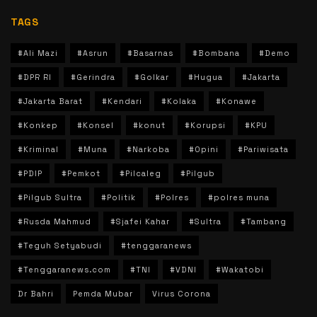
TAGS
#Ali Mazi
#Asrun
#Basarnas
#Bombana
#Demo
#DPR RI
#Gerindra
#Golkar
#Hugua
#Jakarta
#Jakarta Barat
#Kendari
#Kolaka
#Konawe
#Konkep
#Konsel
#konut
#Korupsi
#KPU
#Kriminal
#Muna
#Narkoba
#Opini
#Pariwisata
#PDIP
#Pemkot
#Pilcaleg
#Pilgub
#Pilgub Sultra
#Politik
#Polres
#polres muna
#Rusda Mahmud
#Sjafei Kahar
#Sultra
#Tambang
#Teguh Setyabudi
#tenggaranews
#Tenggaranews.com
#TNI
#VDNI
#Wakatobi
Dr Bahri
Pemda Mubar
Virus Corona