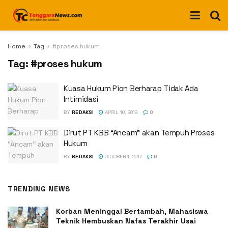
Home
Tag
#proses hukum
Tag:
#proses hukum
Kuasa Hukum Pion Berharap Tidak Ada
Intimidasi
BY
REDAKSI
APRIL 10, 2019
0
Dirut PT KBB “Ancam” akan Tempuh Proses
Hukum
BY
REDAKSI
OCTOBER 1, 2017
0
TRENDING NEWS
Korban Meninggal Bertambah, Mahasiswa
Teknik Hembuskan Nafas Terakhir Usai