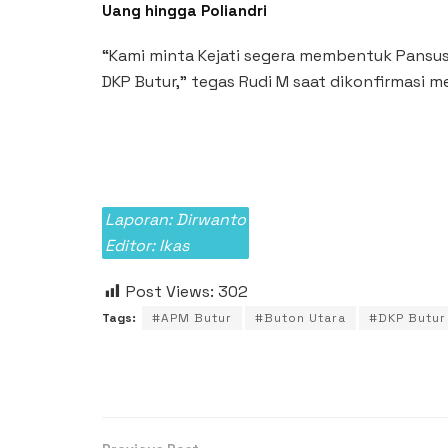
Uang hingga Poliandri
“Kami minta Kejati segera membentuk Pansus
DKP Butur,” tegas Rudi M saat dikonfirmasi m
Laporan: Dirwanto
Editor: Ikas
Post Views:
302
Tags:
#APM Butur
#Buton Utara
#DKP Butur