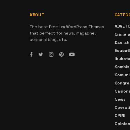
ABOUT
CATEG
ADVETO
The best Premium WordPress Themes
that perfect for news, magazine,
Crime &
personal blog, etc.
Daerah
Educat
Ibukot
Kombis
Komuni
Kongre
Nasiona
News
Operat
OPINI
Opinio