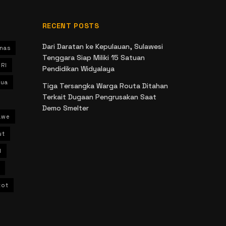
RECENT POSTS
Dari Daratan ke Kepulauan, Sulawesi
nas
Tenggara Siap Miliki 15 Satuan
 RI
Pendidikan Widyalaya
ua
Tiga Tersangka Warga Routa Ditahan
Terkait Dugaan Pengrusakan Saat
Demo Smelter
awe
ut
l
kot