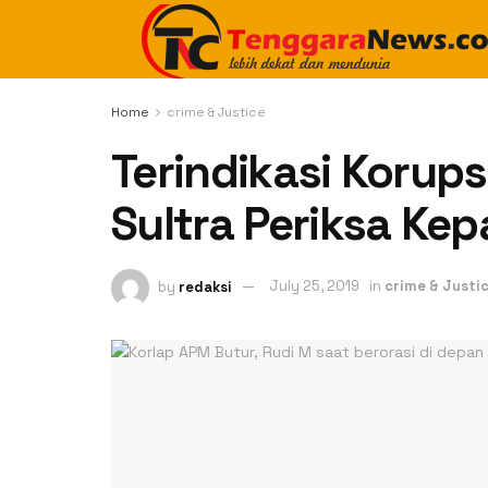
Home
crime & Justice
Terindikasi Korups
Sultra Periksa Kep
by
redaksi
July 25, 2019
in
crime & Justi