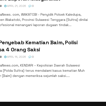
SI
APRIL 21, 2026
0
aNews. com, WAKATOBI - Penyidik Polsek Kaledupa,
n Wakatobi, Provinsi Sulawesi Tenggara (Sultra) dinilai
ofesional menangani laporan dugaan tindak...
Penyebab Kematian Baim, Polisi
sa 4 Orang Saksi
SI
APRIL 14, 2026
0
aNews.com, KENDARI – Kepolisian Daerah Sulawesi
a (Polda Sultra) terus mendalami kasus kematian Muh
 (Baim) dengan memeriksa sejumlah saksi....