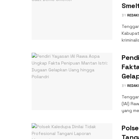
Smel
BY
REDAK
Tenggar
Kabupat
kriminal
Pend
Fakta
Gelap
BY
REDAK
Tenggar
(IAI) Ra
yang mel
Polse
Tang