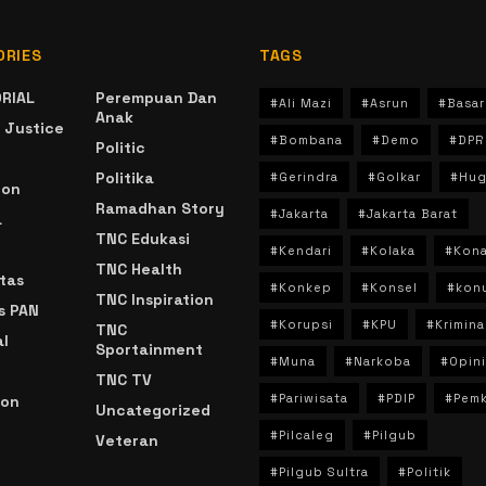
ORIES
TAGS
RIAL
Perempuan Dan
#Ali Mazi
#Asrun
#Basar
Anak
 Justice
#Bombana
#Demo
#DPR
Politic
Politika
#Gerindra
#Golkar
#Hug
ion
Ramadhan Story
#Jakarta
#Jakarta Barat
a
TNC Edukasi
#Kendari
#Kolaka
#Kon
TNC Health
tas
#Konkep
#Konsel
#kon
TNC Inspiration
s PAN
#Korupsi
#KPU
#Krimina
TNC
l
Sportainment
#Muna
#Narkoba
#Opini
TNC TV
#Pariwisata
#PDIP
#Pem
ion
Uncategorized
#Pilcaleg
#Pilgub
Veteran
n
#Pilgub Sultra
#Politik