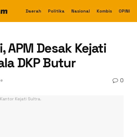
Daerah
Politika
Nasional
Kombis
OPINI
i, APM Desak Kejati
ala DKP Butur
0
ce