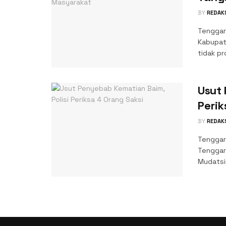
BY
REDAK
Tenggar
Kabupate
tidak pr
Usut 
Perik
BY
REDAK
Tenggar
Tenggar
Mudatsir