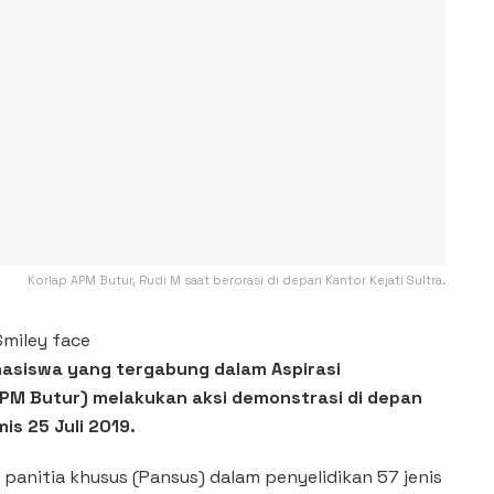
Korlap APM Butur, Rudi M saat berorasi di depan Kantor Kejati Sultra.
asiswa yang tergabung dalam Aspirasi
M Butur) melakukan aksi demonstrasi di depan
is 25 Juli 2019.
anitia khusus (Pansus) dalam penyelidikan 57 jenis