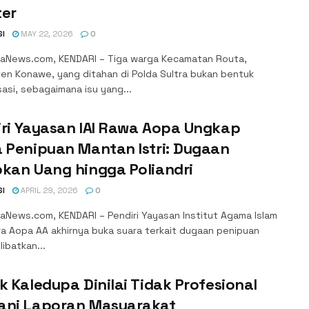
ter
SI
MAY 22, 2026
0
aNews.com, KENDARI – Tiga warga Kecamatan Routa,
en Konawe, yang ditahan di Polda Sultra bukan bentuk
isasi, sebagaimana isu yang...
iri Yayasan IAI Rawa Aopa Ungkap
 Penipuan Mantan Istri: Dugaan
kan Uang hingga Poliandri
SI
APRIL 29, 2026
0
aNews.com, KENDARI – Pendiri Yayasan Institut Agama Islam
wa Aopa AA akhirnya buka suara terkait dugaan penipuan
ibatkan...
k Kaledupa Dinilai Tidak Profesional
ani Laporan Masyarakat