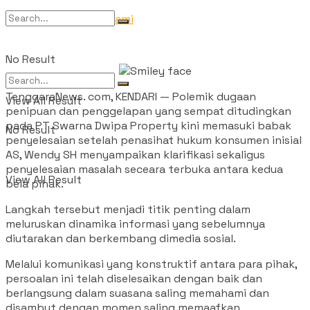
Tentang Kami
No Result
TenggaraNews. com, KENDARI — Polemik dugaan
View All Result
penipuan dan penggelapan yang sempat ditudingkan
pada PT Swarna Dwipa Property kini memasuki babak
No Result
penyelesaian setelah penasihat hukum konsumen inisial
AS, Wendy SH menyampaikan klarifikasi sekaligus
penyelesaian masalah seceara terbuka antara kedua
View All Result
bela pihak.
Langkah tersebut menjadi titik penting dalam
meluruskan dinamika informasi yang sebelumnya
diutarakan dan berkembang dimedia sosial.
Melalui komunikasi yang konstruktif antara para pihak,
persoalan ini telah diselesaikan dengan baik dan
berlangsung dalam suasana saling memahami dan
disambut dengan momen saling memaafkan