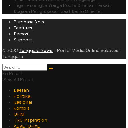
Tiga Tersangka Warga Routa Ditahan Terkait
Dugaan Pengrusakan Saat Demo Smelter
Purchase Now
Features
Demos
Support
© 2022
Tenggara News
– Portal Media Online Sulawesi
Tenggara
No Result
View All Result
Daerah
Politika
Nasional
Kombis
OPINI
TNC Inspiration
ADVETORIAL