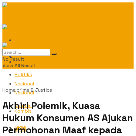
Daerah
Daerah
No Result
Politika
View All Result
Politika
Nasional
Home
crime & Justice
Nasional
Akhiri Polemik, Kuasa
Kombis
Kombis
Hukum Konsumen AS Ajukan
Permohonan Maaf kepada
OPINI
OPINI