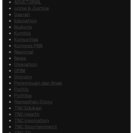
ADVETORIAL
crime & Justice
Daerah
Education
Ibukota
Kombis
Komunitas
Kongres PAN
Nasional
News
Operation
OPINI
Opinion
Perempuan dan Anak
Politic
Politika
Ramadhan Story
TNC Edukasi
TNC Health
TNC Inspiration
TNC Sportainment
TNC TV