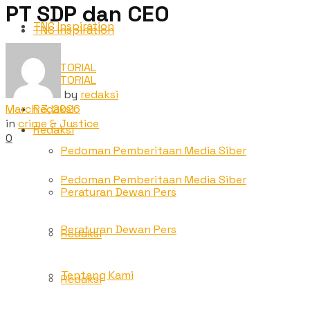
PT SDP dan CEO
TNC Inspiration
TNC Inspiration
ADVETORIAL
ADVETORIAL
by
redaksi
March 3, 2026
Redaksi
in
crime & Justice
Redaksi
0
Pedoman Pemberitaan Media Siber
Pedoman Pemberitaan Media Siber
Peraturan Dewan Pers
Peraturan Dewan Pers
Redaksi
Tentang Kami
Redaksi