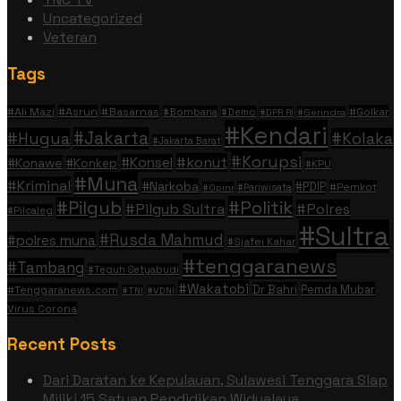
Uncategorized
Veteran
Tags
#Ali Mazi
#Asrun
#Basarnas
#Golkar
#Bombana
#Demo
#DPR RI
#Gerindra
#Kendari
#Jakarta
#Hugua
#Kolaka
#Jakarta Barat
#Korupsi
#konut
#Konsel
#Konawe
#Konkep
#KPU
#Muna
#Kriminal
#Narkoba
#PDIP
#Pemkot
#Pariwisata
#Opini
#Politik
#Pilgub
#Pilgub Sultra
#Polres
#Pilcaleg
#Sultra
#Rusda Mahmud
#polres muna
#Sjafei Kahar
#tenggaranews
#Tambang
#Teguh Setyabudi
#Wakatobi
Dr Bahri
Pemda Mubar
#Tenggaranews.com
#TNI
#VDNI
Virus Corona
Recent Posts
Dari Daratan ke Kepulauan, Sulawesi Tenggara Siap
Miliki 15 Satuan Pendidikan Widyalaya