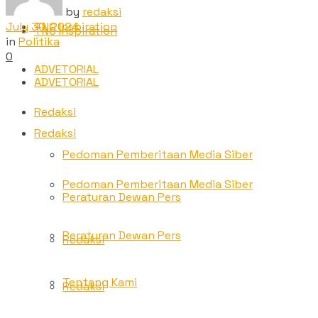
by
redaksi
July 30, 2024
TNC Inspiration
TNC Inspiration
in
Politika
0
ADVETORIAL
ADVETORIAL
Redaksi
Redaksi
Pedoman Pemberitaan Media Siber
Pedoman Pemberitaan Media Siber
Peraturan Dewan Pers
Peraturan Dewan Pers
Redaksi
Tentang Kami
Redaksi