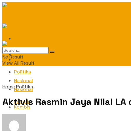
Daerah
Daerah
No Result
Politika
View All Result
Politika
Nasional
Home
Politika
Nasional
Aktivis Rasmin Jaya Nilai LA
Kombis
Kombis
OPINI
OPINI