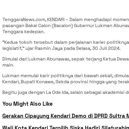
TenggaraNews.com, KENDARI – Dalam menghadapi momentum 
pasangan Bakal Calon (Bacalon) Gubernur Lukman Abunaw
Tenggara kedepan.
“Kedua tokoh tersebut dalam perjalanan karier politikn
legislatif,” ujar Rasmin Jaya pada Selasa, 30 Juli 2024.
Dimulai dari Lukman Abunawas, sepak terjang Ketua Dewa
main.
Lukman memulai karir politiknya dari bawah sekali, dimula
Kendari, Bupati Konawe, Sekda provinsi hingga yang tera
Begitu juga dengan La Ode Ida, selain sebagai akademisi d
You Might Also Like
Gerakan Cipayung Kendari Demo di DPRD Sultra 
Wali Kota Kendari Terpilih Siska Hadiri Silaturah