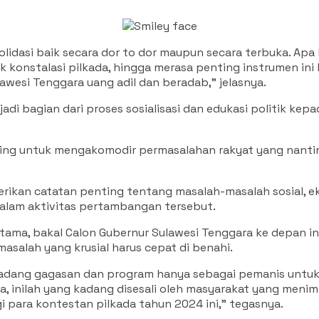
dasi baik secara dor to dor maupun secara terbuka. Apa la
 konstalasi pilkada, hingga merasa penting instrumen ini
awesi Tenggara uang adil dan beradab,” jelasnya.
i bagian dari proses sosialisasi dan edukasi politik kep
ing untuk mengakomodir permasalahan rakyat yang nantin
emberikan catatan penting tentang masalah-masalah sosial,
alam aktivitas pertambangan tersebut.
utama, bakal Calon Gubernur Sulawesi Tenggara ke depan in
masalah yang krusial harus cepat di benahi.
, kadang gagasan dan program hanya sebagai pemanis untuk
lupa, inilah yang kadang disesali oleh masyarakat yang m
agi para kontestan pilkada tahun 2024 ini,” tegasnya.