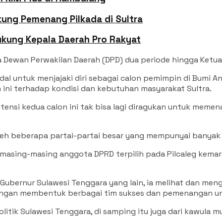
ung Pemenang Pilkada di Sultra
Dukung Kepala Daerah Pro Rakyat
 Dewan Perwakilan Daerah (DPD) dua periode hingga Ketu
dal untuk menjajaki diri sebagai calon pemimpin di Bumi 
ni terhadap kondisi dan kebutuhan masyarakat Sultra.
ensi kedua calon ini tak bisa lagi diragukan untuk meme
leh beberapa partai-partai besar yang mempunyai banyak k
ri masing-masing anggota DPRD terpilih pada Pilcaleg kem
ubernur Sulawesi Tenggara yang lain, ia melihat dan men
dengan membentuk berbagai tim sukses dan pemenangan u
litik Sulawesi Tenggara, di samping itu juga dari kawul