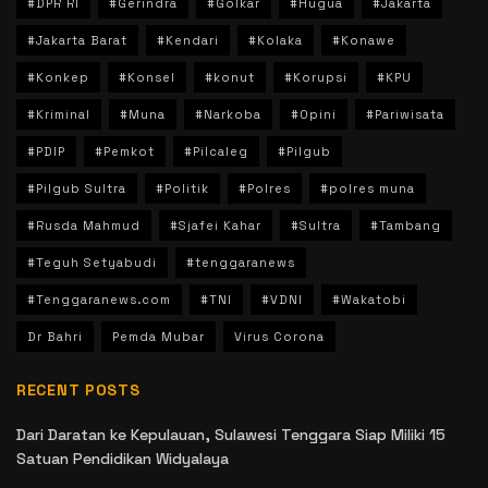
#DPR RI
#Gerindra
#Golkar
#Hugua
#Jakarta
#Jakarta Barat
#Kendari
#Kolaka
#Konawe
#Konkep
#Konsel
#konut
#Korupsi
#KPU
#Kriminal
#Muna
#Narkoba
#Opini
#Pariwisata
#PDIP
#Pemkot
#Pilcaleg
#Pilgub
#Pilgub Sultra
#Politik
#Polres
#polres muna
#Rusda Mahmud
#Sjafei Kahar
#Sultra
#Tambang
#Teguh Setyabudi
#tenggaranews
#Tenggaranews.com
#TNI
#VDNI
#Wakatobi
Dr Bahri
Pemda Mubar
Virus Corona
RECENT POSTS
Dari Daratan ke Kepulauan, Sulawesi Tenggara Siap Miliki 15
Satuan Pendidikan Widyalaya