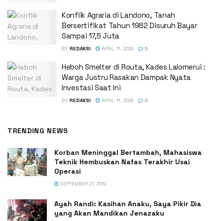
Konflik Agraria di Landono, Tanah
Bersertifikat Tahun 1982 Disuruh Bayar
Sampai 17,5 Juta
BY
REDAKSI
APRIL 11, 2026
0
Heboh Smelter di Routa, Kades Lalomerui :
Warga Justru Rasakan Dampak Nyata
Investasi Saat Ini
BY
REDAKSI
APRIL 11, 2026
0
TRENDING NEWS
Korban Meninggal Bertambah, Mahasiswa
Teknik Hembuskan Nafas Terakhir Usai
Operasi
SEPTEMBER 27, 2019
Ayah Randi: Kasihan Anaku, Saya Pikir Dia
yang Akan Mandikan Jenazaku