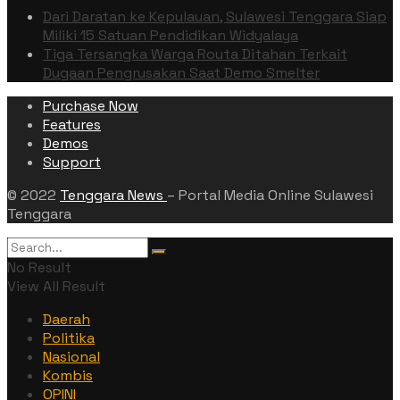
Dari Daratan ke Kepulauan, Sulawesi Tenggara Siap
Miliki 15 Satuan Pendidikan Widyalaya
Tiga Tersangka Warga Routa Ditahan Terkait
Dugaan Pengrusakan Saat Demo Smelter
Purchase Now
Features
Demos
Support
© 2022
Tenggara News
– Portal Media Online Sulawesi
Tenggara
No Result
View All Result
Daerah
Politika
Nasional
Kombis
OPINI