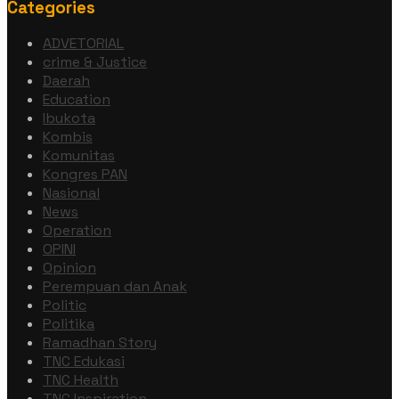
Categories
ADVETORIAL
crime & Justice
Daerah
Education
Ibukota
Kombis
Komunitas
Kongres PAN
Nasional
News
Operation
OPINI
Opinion
Perempuan dan Anak
Politic
Politika
Ramadhan Story
TNC Edukasi
TNC Health
TNC Inspiration