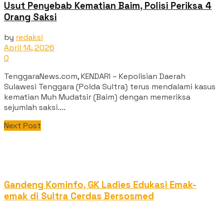
Usut Penyebab Kematian Baim, Polisi Periksa 4
Orang Saksi
by
redaksi
April 14, 2026
0
TenggaraNews.com, KENDARI – Kepolisian Daerah
Sulawesi Tenggara (Polda Sultra) terus mendalami kasus
kematian Muh Mudatsir (Baim) dengan memeriksa
sejumlah saksi....
Next Post
Gandeng Kominfo, GK Ladies Edukasi Emak-
emak di Sultra Cerdas Bersosmed