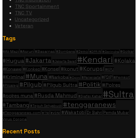
TNC Sportainment
TNC TV
Uncategorized
Veteran
Tags
#Ali Mazi
#Asrun
#Basarnas
#Golkar
#Bombana
#Demo
#DPR RI
#Gerindra
#Kendari
#Jakarta
#Hugua
#Kolaka
#Jakarta Barat
#Korupsi
#konut
#Konsel
#Konawe
#Konkep
#KPU
#Muna
#Kriminal
#Narkoba
#PDIP
#Pemkot
#Pariwisata
#Opini
#Politik
#Pilgub
#Pilgub Sultra
#Polres
#Pilcaleg
#Sultra
#Rusda Mahmud
#polres muna
#Sjafei Kahar
#tenggaranews
#Tambang
#Teguh Setyabudi
#Wakatobi
Dr Bahri
Pemda Mubar
#Tenggaranews.com
#TNI
#VDNI
Virus Corona
Recent Posts