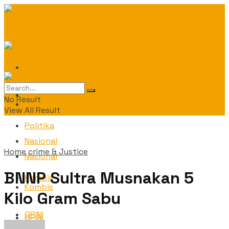
Daerah
Daerah
No Result
Politika
View All Result
Politika
Nasional
Home
crime & Justice
Nasional
BNNP Sultra Musnakan 5
Kombis
Kombis
Kilo Gram Sabu
OPINI
OPINI