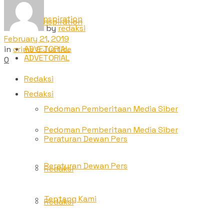
TNC Inspiration
TNC Inspiration
by
redaksi
February 21, 2019
ADVETORIAL
in
crime & Justice
ADVETORIAL
0
Redaksi
Redaksi
Pedoman Pemberitaan Media Siber
Pedoman Pemberitaan Media Siber
Peraturan Dewan Pers
Peraturan Dewan Pers
Redaksi
Tentang Kami
Redaksi