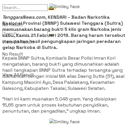
Tentang Kami
TenggaraNews.com,
KENDARI – Badan Narkotika
Nasional Provinsi (BNNP) Sulawesi Tenggara (Sultra)
No Result
memusnakan barang bukti 5 kilo gram Narkoba jenis
sabu, Kamis 21 Februari 2019. Barang haram tersebut
merupakan hasil pengungkapan jaringan peredaran
View All Result
gelap Narkoba di Sultra.
No Result
Kepala BNNP Sultra, Komisaris Besar Polisi Imran Kori
mengatakan, barang bukti yang dimusnahkan adalah
hasil tangkapan BNNP Sultra terhadap tersangka yang
View All Result
diamankan dengan inisial MA alias Daeng Sutte (51), asal
Kampung Maocini Ayo, Desa Palalakang, Kecamatan
Galesong, Kabupaten Takalar, Sulawesi Selatan.
“Hari ini kami musnakan 5.048 gram. Yang disisipkan
15,65 gram untuk proses kebutuhan penyidikan,
penuntutan, dan pengadilan,” ungkap Imran.