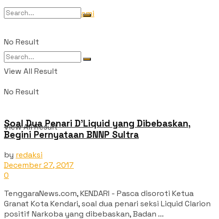
Tentang Kami
No Result
View All Result
No Result
Soal Dua Penari D’Liquid yang Dibebaskan,
View All Result
Begini Pernyataan BNNP Sultra
by
redaksi
December 27, 2017
0
TenggaraNews.com, KENDARI - Pasca disoroti Ketua
Granat Kota Kendari, soal dua penari seksi Liquid Clarion
positif Narkoba yang dibebaskan, Badan ...