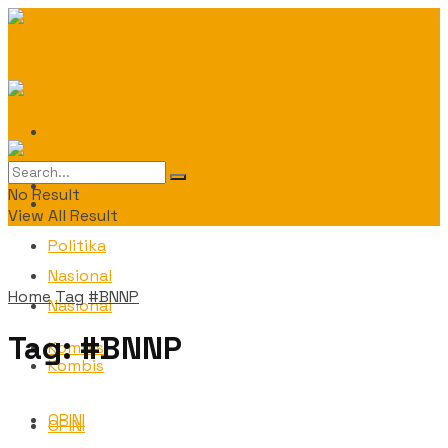
Daerah
Daerah
No Result
Politika
View All Result
Politika
Nasional
Home
Tag
#BNNP
Nasional
Tag:
#BNNP
Kombis
Kombis
OPINI
OPINI