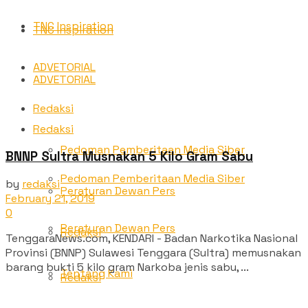
TNC Inspiration
TNC Inspiration
ADVETORIAL
ADVETORIAL
Redaksi
Redaksi
Pedoman Pemberitaan Media Siber
BNNP Sultra Musnakan 5 Kilo Gram Sabu
Pedoman Pemberitaan Media Siber
by
redaksi
Peraturan Dewan Pers
February 21, 2019
0
Peraturan Dewan Pers
Redaksi
TenggaraNews.com, KENDARI - Badan Narkotika Nasional
Provinsi (BNNP) Sulawesi Tenggara (Sultra) memusnakan
barang bukti 5 kilo gram Narkoba jenis sabu, ...
Tentang Kami
Redaksi