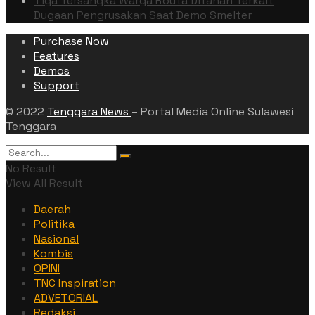
Tiga Tersangka Warga Routa Ditahan Terkait
Dugaan Pengrusakan Saat Demo Smelter
Purchase Now
Features
Demos
Support
© 2022
Tenggara News
– Portal Media Online Sulawesi
Tenggara
No Result
View All Result
Daerah
Politika
Nasional
Kombis
OPINI
TNC Inspiration
ADVETORIAL
Redaksi