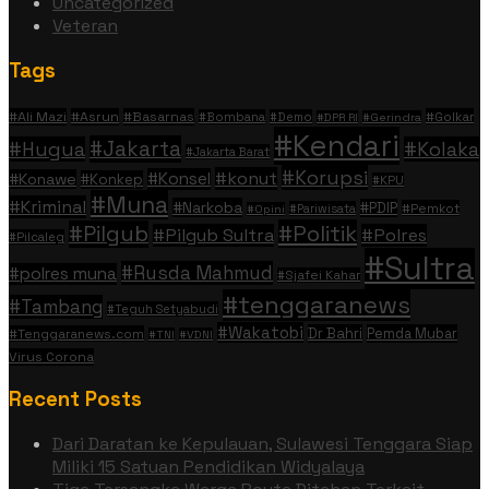
Uncategorized
Veteran
Tags
#Ali Mazi
#Asrun
#Basarnas
#Golkar
#Bombana
#Demo
#DPR RI
#Gerindra
#Kendari
#Jakarta
#Hugua
#Kolaka
#Jakarta Barat
#Korupsi
#konut
#Konsel
#Konawe
#Konkep
#KPU
#Muna
#Kriminal
#Narkoba
#PDIP
#Pemkot
#Pariwisata
#Opini
#Politik
#Pilgub
#Pilgub Sultra
#Polres
#Pilcaleg
#Sultra
#Rusda Mahmud
#polres muna
#Sjafei Kahar
#tenggaranews
#Tambang
#Teguh Setyabudi
#Wakatobi
Dr Bahri
Pemda Mubar
#Tenggaranews.com
#TNI
#VDNI
Virus Corona
Recent Posts
Dari Daratan ke Kepulauan, Sulawesi Tenggara Siap
Miliki 15 Satuan Pendidikan Widyalaya