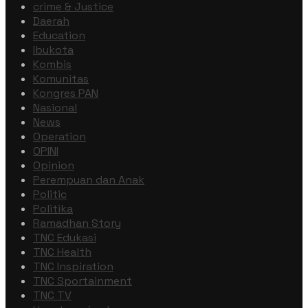
crime & Justice
Daerah
Education
Ibukota
Kombis
Komunitas
Kongres PAN
Nasional
News
Operation
OPINI
Opinion
Perempuan dan Anak
Politic
Politika
Ramadhan Story
TNC Edukasi
TNC Health
TNC Inspiration
TNC Sportainment
TNC TV