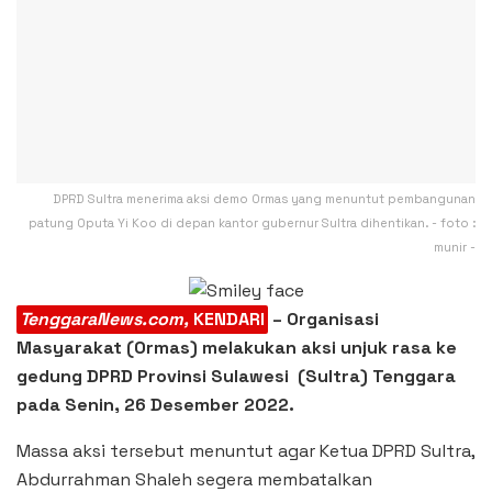
DPRD Sultra menerima aksi demo Ormas yang menuntut pembangunan
patung Oputa Yi Koo di depan kantor gubernur Sultra dihentikan. - foto :
munir -
TenggaraNews.com,
KENDARI
– Organisasi
Masyarakat (Ormas) melakukan aksi unjuk rasa ke
gedung DPRD Provinsi Sulawesi (Sultra) Tenggara
pada Senin, 26 Desember 2022.
Massa aksi tersebut menuntut agar Ketua DPRD Sultra,
Abdurrahman Shaleh segera membatalkan