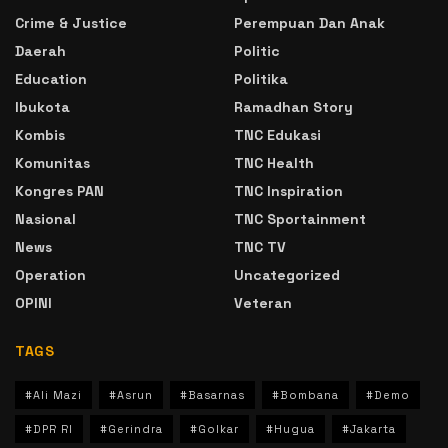
Crime & Justice
Perempuan Dan Anak
Daerah
Politic
Education
Politika
Ibukota
Ramadhan Story
Kombis
TNC Edukasi
Komunitas
TNC Health
Kongres PAN
TNC Inspiration
Nasional
TNC Sportainment
News
TNC TV
Operation
Uncategorized
OPINI
Veteran
TAGS
#Ali Mazi
#Asrun
#Basarnas
#Bombana
#Demo
#DPR RI
#Gerindra
#Golkar
#Hugua
#Jakarta