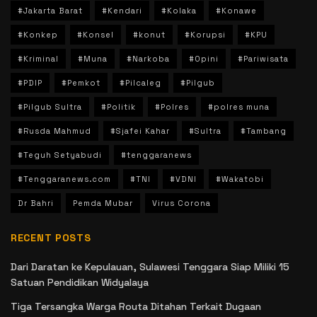
#Jakarta Barat
#Kendari
#Kolaka
#Konawe
#Konkep
#Konsel
#konut
#Korupsi
#KPU
#Kriminal
#Muna
#Narkoba
#Opini
#Pariwisata
#PDIP
#Pemkot
#Pilcaleg
#Pilgub
#Pilgub Sultra
#Politik
#Polres
#polres muna
#Rusda Mahmud
#Sjafei Kahar
#Sultra
#Tambang
#Teguh Setyabudi
#tenggaranews
#Tenggaranews.com
#TNI
#VDNI
#Wakatobi
Dr Bahri
Pemda Mubar
Virus Corona
RECENT POSTS
Dari Daratan ke Kepulauan, Sulawesi Tenggara Siap Miliki 15
Satuan Pendidikan Widyalaya
Tiga Tersangka Warga Routa Ditahan Terkait Dugaan