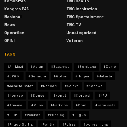
Komunitas
TNC Health
Kongres PAN
TNC Inspiration
Nasional
TNC Sportainment
News
TNC TV
Operation
Uncategorized
OPINI
Veteran
TAGS
#Ali Mazi
#Asrun
#Basarnas
#Bombana
#Demo
#DPR RI
#Gerindra
#Golkar
#Hugua
#Jakarta
#Jakarta Barat
#Kendari
#Kolaka
#Konawe
#Konkep
#Konsel
#konut
#Korupsi
#KPU
#Kriminal
#Muna
#Narkoba
#Opini
#Pariwisata
#PDIP
#Pemkot
#Pilcaleg
#Pilgub
#Pilgub Sultra
#Politik
#Polres
#polres muna