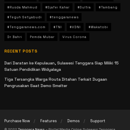
#Rusda Mahmud
#Sjafei Kahar
#Sultra
#Tambang
#Teguh Setyabudi
#tenggaranews
#Tenggaranews.com
#TNI
#VDNI
#Wakatobi
Dr Bahri
Pemda Mubar
Virus Corona
RECENT POSTS
Dari Daratan ke Kepulauan, Sulawesi Tenggara Siap Miliki 15
Satuan Pendidikan Widyalaya
Tiga Tersangka Warga Routa Ditahan Terkait Dugaan
Pengrusakan Saat Demo Smelter
Purchase Now
Features
Demos
Support
© 2022
Tenggara News
– Portal Media Online Sulawesi Tenggara