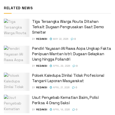
RELATED NEWS
Tiga Tersangka Warga Routa Ditahan
Terkait Dugaan Pengrusakan Saat Demo
Smelter
BY
REDAKSI
MAY 22, 2026
0
Pendiri Yayasan IAI Rawa Aopa Ungkap Fakta
Penipuan Mantan Istri: Dugaan Gelapkan
Uang hingga Poliandri
BY
REDAKSI
APRIL 29, 2026
0
Polsek Kaledupa Dinilai Tidak Profesional
Tangani Laporan Masyarakat
BY
REDAKSI
APRIL 21, 2026
0
Usut Penyebab Kematian Baim, Polisi
Periksa 4 Orang Saksi
BY
REDAKSI
APRIL 14, 2026
0