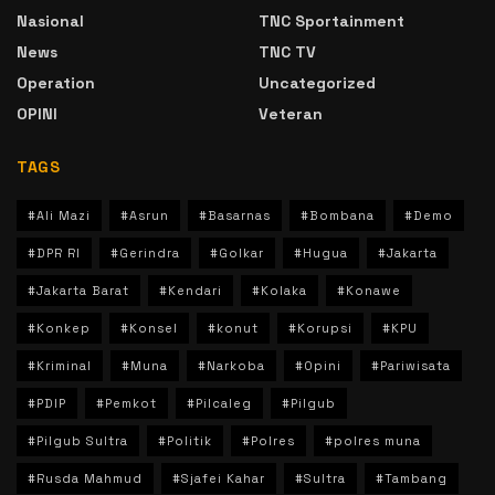
Nasional
TNC Sportainment
News
TNC TV
Operation
Uncategorized
OPINI
Veteran
TAGS
#Ali Mazi
#Asrun
#Basarnas
#Bombana
#Demo
#DPR RI
#Gerindra
#Golkar
#Hugua
#Jakarta
#Jakarta Barat
#Kendari
#Kolaka
#Konawe
#Konkep
#Konsel
#konut
#Korupsi
#KPU
#Kriminal
#Muna
#Narkoba
#Opini
#Pariwisata
#PDIP
#Pemkot
#Pilcaleg
#Pilgub
#Pilgub Sultra
#Politik
#Polres
#polres muna
#Rusda Mahmud
#Sjafei Kahar
#Sultra
#Tambang