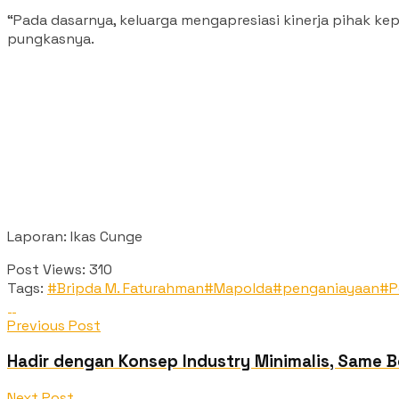
“Pada dasarnya, keluarga mengapresiasi kinerja pihak ke
pungkasnya.
Laporan: Ikas Cunge
Post Views:
310
Tags:
#Bripda M. Faturahman
#Mapolda
#penganiayaan
#P
Previous Post
Hadir dengan Konsep Industry Minimalis, Same B
Next Post