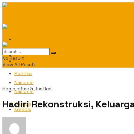
Daerah
Daerah
No Result
Politika
View All Result
Politika
Nasional
Home
crime & Justice
Nasional
Hadiri Rekonstruksi, Keluar
Kombis
Kombis
OPINI
OPINI