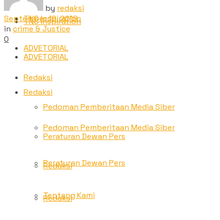
by
redaksi
September 19, 2018
TNC Inspiration
TNC Inspiration
in
crime & Justice
0
ADVETORIAL
ADVETORIAL
Redaksi
Redaksi
Pedoman Pemberitaan Media Siber
Pedoman Pemberitaan Media Siber
Peraturan Dewan Pers
Peraturan Dewan Pers
Redaksi
Tentang Kami
Redaksi