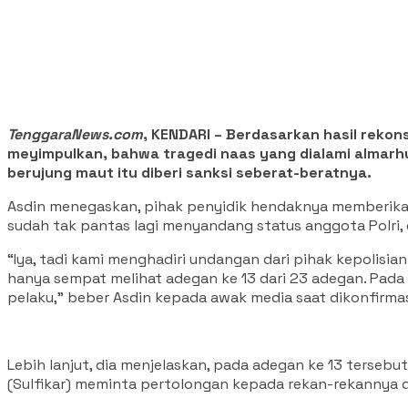
TenggaraNews.com
, KENDARI – Berdasarkan hasil rekon
meyimpulkan, bahwa tragedi naas yang dialami almarh
berujung maut itu diberi sanksi seberat-beratnya.
Asdin menegaskan, pihak penyidik hendaknya memberikan 
sudah tak pantas lagi menyandang status anggota Polri,
“Iya, tadi kami menghadiri undangan dari pihak kepolisia
hanya sempat melihat adegan ke 13 dari 23 adegan. Pada
pelaku,” beber Asdin kepada awak media saat dikonfirmas
Lebih lanjut, dia menjelaskan, pada adegan ke 13 tersebu
(Sulfikar) meminta pertolongan kepada rekan-rekannya