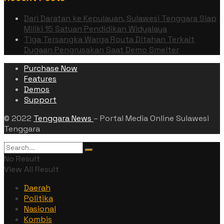
Dari Daratan ke Kepulauan, Sulawesi Tenggara Siap
Miliki 15 Satuan Pendidikan Widyalaya
Tiga Tersangka Warga Routa Ditahan Terkait
Dugaan Pengrusakan Saat Demo Smelter
Purchase Now
Features
Demos
Support
© 2022
Tenggara News
– Portal Media Online Sulawesi
Tenggara
No Result
View All Result
Daerah
Politika
Nasional
Kombis