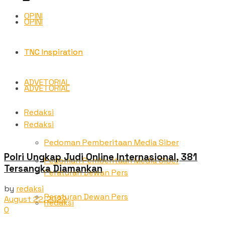
OPINI
OPINI
TNC Inspiration
TNC Inspiration
ADVETORIAL
ADVETORIAL
Redaksi
Redaksi
Pedoman Pemberitaan Media Siber
Polri Ungkap Judi Online Internasional, 381
Pedoman Pemberitaan Media Siber
Tersangka Diamankan
Peraturan Dewan Pers
by
redaksi
Peraturan Dewan Pers
August 22, 2022
Redaksi
0