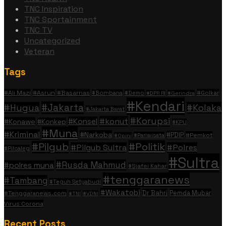
TNC Inspiration
TNC Sportainment
TNC TV
Uncategorized
Veteran
Tags
#Ali Mazi
#Asrun
#Basarnas
#Golkar
#Bombana
#Demo
#DPR RI
#Gerindra
#Kendari
#Jakarta
#Hugua
#Kolaka
#Jakarta Barat
#Korupsi
#konut
#Konsel
#Konawe
#Konkep
#KPU
#Muna
#Kriminal
#Narkoba
#PDIP
#Pemkot
#Pariwisata
#Opini
#Politik
#Pilgub
#Pilgub Sultra
#Polres
#Pilcaleg
#Sultra
#Rusda Mahmud
#polres muna
#Sjafei Kahar
#tenggaranews
#Tambang
#Teguh Setyabudi
#Wakatobi
Dr Bahri
Pemda Mubar
#Tenggaranews.com
#TNI
#VDNI
Virus Corona
Recent Posts