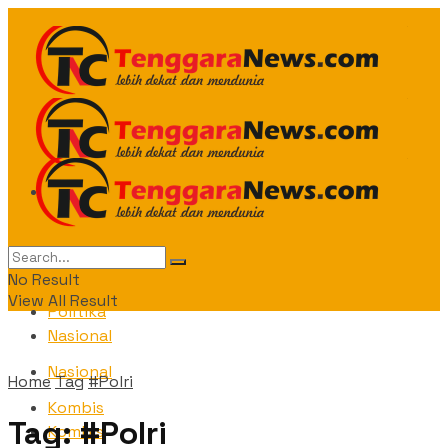
Daerah
Daerah
Politika
No Result
View All Result
Politika
Nasional
Nasional
Home
Tag
#Polri
Kombis
Tag:
#Polri
Kombis