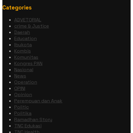
Categories
ADVETORIAL
crime & Justice
Daerah
Education
Ibukota
Kombis
Komunitas
Kongres PAN
Nasional
News
Operation
OPINI
Opinion
Perempuan dan Anak
Politic
Politika
Ramadhan Story
TNC Edukasi
TNC Health