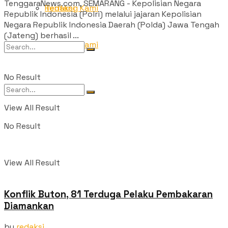
TenggaraNews.com, SEMARANG - Kepolisian Negara
Redaksi
Tentang Kami
Republik Indonesia (Polri) melalui jajaran Kepolisian
Negara Republik Indonesia Daerah (Polda) Jawa Tengah
(Jateng) berhasil ...
Tentang Kami
No Result
View All Result
No Result
View All Result
Konflik Buton, 81 Terduga Pelaku Pembakaran
Diamankan
by
redaksi