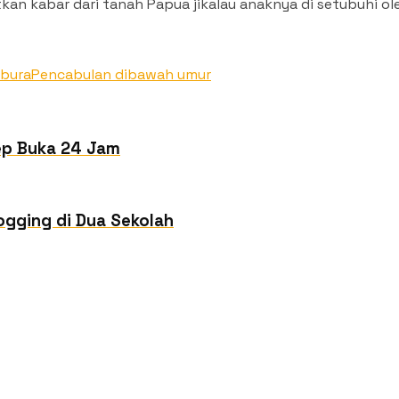
kan kabar dari tanah Papua jikalau anaknya di setubuhi 
bura
Pencabulan dibawah umur
ep Buka 24 Jam
ogging di Dua Sekolah