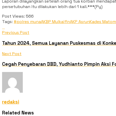
Laporan dilayangkan setelah orang tua korban mendapat
persetubuhan itu dilakukan lebih dari 1 kali.***(Py)
Post Views:
566
Tags:
#polres muna
AKBP Mulkaifin
AKP Asrun
Kades Matom
Previous Post
Tahun 2024, Semua Layanan Puskesmas di Konk
Next Post
Cegah Penyebaran DBD, Yudhianto Pimpin Aksi F
redaksi
Related News