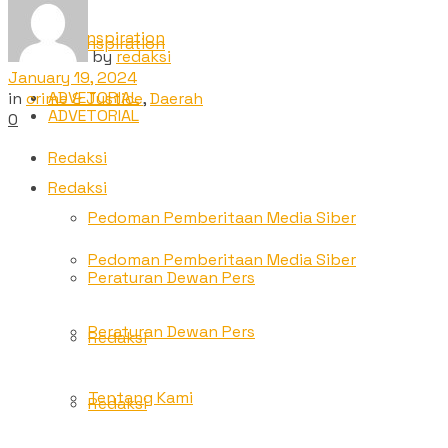
TNC Inspiration
TNC Inspiration
by
redaksi
January 19, 2024
ADVETORIAL
in
crime & Justice
,
Daerah
ADVETORIAL
0
Redaksi
Redaksi
Pedoman Pemberitaan Media Siber
Pedoman Pemberitaan Media Siber
Peraturan Dewan Pers
Peraturan Dewan Pers
Redaksi
Tentang Kami
Redaksi