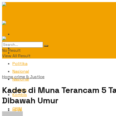
Daerah
Daerah
No Result
Politika
View All Result
Politika
Nasional
Home
crime & Justice
Nasional
Kades di Muna Terancam 5 T
Kombis
Kombis
Dibawah Umur
OPINI
OPINI