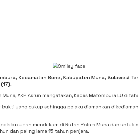
mbura, Kecamatan Bone, Kabupaten Muna, Sulawesi Ten
(17).
es Muna, AKP Asrun mengatakan, Kades Matombura LU ditaha
r bukti yang cukup sehingga pelaku diamankan dikediamann
ini pelaku sudah mendekam di Rutan Polres Muna dan untu
tahun dan paling lama 15 tahun penjara.