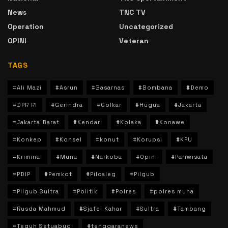
News
TNC TV
Operation
Uncategorized
OPINI
Veteran
TAGS
#Ali Mazi
#Asrun
#Basarnas
#Bombana
#Demo
#DPR RI
#Gerindra
#Golkar
#Hugua
#Jakarta
#Jakarta Barat
#Kendari
#Kolaka
#Konawe
#Konkep
#Konsel
#konut
#Korupsi
#KPU
#Kriminal
#Muna
#Narkoba
#Opini
#Pariwisata
#PDIP
#Pemkot
#Pilcaleg
#Pilgub
#Pilgub Sultra
#Politik
#Polres
#polres muna
#Rusda Mahmud
#Sjafei Kahar
#Sultra
#Tambang
#Teguh Setyabudi
#tenggaranews