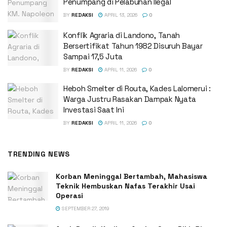
Penumpang di Pelabuhan Ilegal
BY
REDAKSI
APRIL 13, 2026
0
Konflik Agraria di Landono, Tanah
Bersertifikat Tahun 1982 Disuruh Bayar
Sampai 17,5 Juta
BY
REDAKSI
APRIL 11, 2026
0
Heboh Smelter di Routa, Kades Lalomerui :
Warga Justru Rasakan Dampak Nyata
Investasi Saat Ini
BY
REDAKSI
APRIL 11, 2026
0
TRENDING NEWS
Korban Meninggal Bertambah, Mahasiswa
Teknik Hembuskan Nafas Terakhir Usai
Operasi
SEPTEMBER 27, 2019