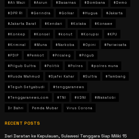
#Ali Mazi
#Asrun
#Basarnas
#Bombana
#Demo
#DPR RI
#Gerindra
#Golkar
#Hugua
#Jakarta
#Jakarta Barat
#Kendari
#Kolaka
#Konawe
#Konkep
#Konsel
#konut
#Korupsi
#KPU
#Kriminal
#Muna
#Narkoba
#Opini
#Pariwisata
#PDIP
#Pemkot
#Pilcaleg
#Pilgub
#Pilgub Sultra
#Politik
#Polres
#polres muna
#Rusda Mahmud
#Sjafei Kahar
#Sultra
#Tambang
#Teguh Setyabudi
#tenggaranews
#Tenggaranews.com
#TNI
#VDNI
#Wakatobi
Dr Bahri
Pemda Mubar
Virus Corona
RECENT POSTS
Dari Daratan ke Kepulauan, Sulawesi Tenggara Siap Miliki 15