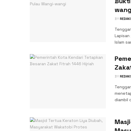
Bukti
wang
BY
REDAK
Tenggar
Lapisan
Islam sa
Peme
Zakat
BY
REDAK
Tenggar
menetap
diambil 
Masji
Masy