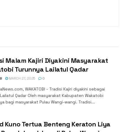
si Malam Kajiri Diyakini Masyarakat
obi Turunnya Lailatul Qadar
SI
MARCH 27, 2025
0
News.com, WAKATOBI - Tradisi Kajiri diyakini sebagai
 Lailatul Qadar Oleh masyarakat Kabupaten Wakatobi
a bagi masyarakat Pulau Wangi-wangi. Tradisi...
d Kuno Tertua Benteng Keraton Liya