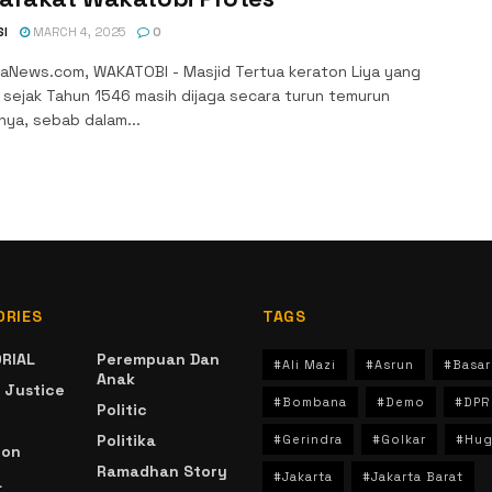
SI
MARCH 4, 2025
0
aNews.com, WAKATOBI - Masjid Tertua keraton Liya yang
n sejak Tahun 1546 masih dijaga secara turun temurun
nya, sebab dalam...
ORIES
TAGS
RIAL
Perempuan Dan
#Ali Mazi
#Asrun
#Basar
Anak
 Justice
#Bombana
#Demo
#DPR
Politic
Politika
#Gerindra
#Golkar
#Hug
ion
Ramadhan Story
#Jakarta
#Jakarta Barat
a