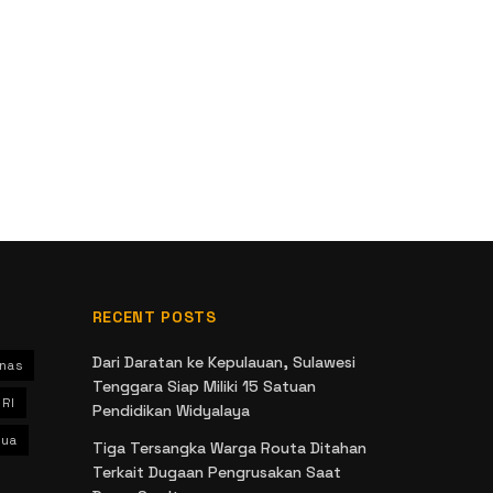
RECENT POSTS
Dari Daratan ke Kepulauan, Sulawesi
nas
Tenggara Siap Miliki 15 Satuan
 RI
Pendidikan Widyalaya
ua
Tiga Tersangka Warga Routa Ditahan
Terkait Dugaan Pengrusakan Saat