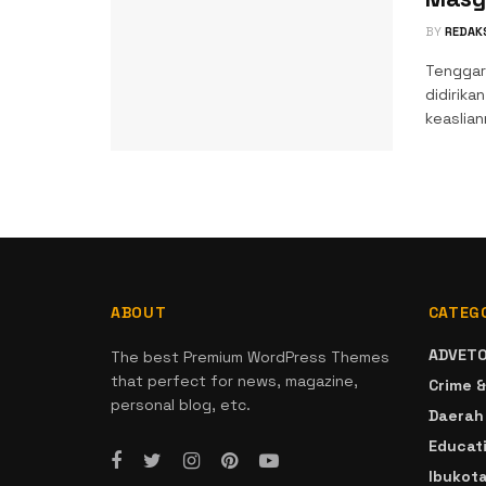
BY
REDAK
Tenggar
didirika
keaslian
ABOUT
CATEG
ADVETO
The best Premium WordPress Themes
that perfect for news, magazine,
Crime &
personal blog, etc.
Daerah
Educat
Ibukot