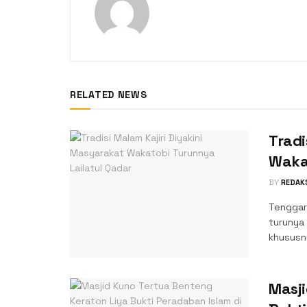
RELATED NEWS
Tradi
Wakat
BY
REDAK
Tenggara
turunya
khususny
Masji