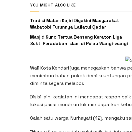
YOU MIGHT ALSO LIKE
Tradisi Malam Kajiri Diyakini Masyarakat
Wakatobi Turunnya Lailatul Qadar
Masjid Kuno Tertua Benteng Keraton Liya
Bukti Peradaban Islam di Pulau Wangi-wangi
Wali Kota Kendari juga menegaskan bahwa p
menimbun bahan pokok demi keuntungan prib
diminta segera melapor.
Disisi lain, kegiatan ini mendapat respon 
lokasi pasar murah untuk mendapatkan kebu
Salah satu warga, Nurhayati (42), mengaku s
“Harga di pasar sudah mulai naik, jadi ini 