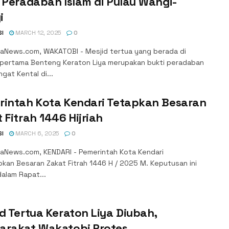
 Peradaban Islam di Pulau Wangi-
i
SI
MARCH 12, 2025
0
aNews.com, WAKATOBI - Mesjid tertua yang berada di
 pertama Benteng Keraton Liya merupakan bukti peradaban
ngat Kental di...
rintah Kota Kendari Tetapkan Besaran
 Fitrah 1446 Hijriah
SI
MARCH 6, 2025
0
aNews.com, KENDARI - Pemerintah Kota Kendari
kan Besaran Zakat Fitrah 1446 H / 2025 M. Keputusan ini
dalam Rapat...
d Tertua Keraton Liya Diubah,
arakat Wakatobi Protes