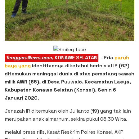
TenggaraNews.com
, KONAWE SELATAN
– Pria
paruh
baya yang
identitasnya diketahui berinisial IR (62)
ditemukan meninggal dunia di atas pematang sawah
milik AWR (65), di Desa Puuwalo, Kecamatan Laeya,
Kabupaten Konawe Selatan (Konsel), Senin 6
Januari 2020.
Jenazah IR ditemukan oleh Julianto (19) yang tak lain
merupakan anak almarhum, sekira pukul 08.30 Wita.
melalui press rilis, Kasat Reskrim Polres Konsel, AKP