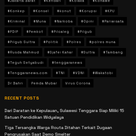
#Jakarta Barat
#Kendari
#Kolaka
#Konawe
#Konkep
#Konsel
#konut
#Korupsi
#KPU
#Kriminal
#Muna
#Narkoba
#Opini
#Pariwisata
#PDIP
#Pemkot
#Pilcaleg
#Pilgub
#Pilgub Sultra
#Politik
#Polres
#polres muna
#Rusda Mahmud
#Sjafei Kahar
#Sultra
#Tambang
#Teguh Setyabudi
#tenggaranews
#Tenggaranews.com
#TNI
#VDNI
#Wakatobi
Dr Bahri
Pemda Mubar
Virus Corona
RECENT POSTS
Dari Daratan ke Kepulauan, Sulawesi Tenggara Siap Miliki 15
Satuan Pendidikan Widyalaya
Tiga Tersangka Warga Routa Ditahan Terkait Dugaan
Pengrusakan Saat Demo Smelter