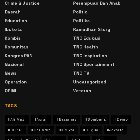
Crime & Justice
Perempuan Dan Anak
Daerah
Politic
Education
Politika
Ibukota
Ramadhan Story
Kombis
TNC Edukasi
Komunitas
TNC Health
Kongres PAN
TNC Inspiration
Nasional
TNC Sportainment
News
TNC TV
Operation
Uncategorized
OPINI
Veteran
TAGS
#Ali Mazi
#Asrun
#Basarnas
#Bombana
#Demo
#DPR RI
#Gerindra
#Golkar
#Hugua
#Jakarta