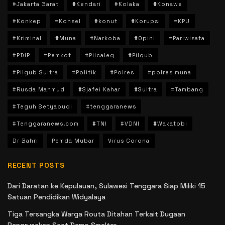
#Jakarta Barat
#Kendari
#Kolaka
#Konawe
#Konkep
#Konsel
#konut
#Korupsi
#KPU
#Kriminal
#Muna
#Narkoba
#Opini
#Pariwisata
#PDIP
#Pemkot
#Pilcaleg
#Pilgub
#Pilgub Sultra
#Politik
#Polres
#polres muna
#Rusda Mahmud
#Sjafei Kahar
#Sultra
#Tambang
#Teguh Setyabudi
#tenggaranews
#Tenggaranews.com
#TNI
#VDNI
#Wakatobi
Dr Bahri
Pemda Mubar
Virus Corona
RECENT POSTS
Dari Daratan ke Kepulauan, Sulawesi Tenggara Siap Miliki 15
Satuan Pendidikan Widyalaya
Tiga Tersangka Warga Routa Ditahan Terkait Dugaan