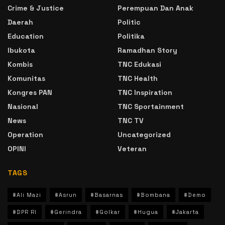
Crime & Justice
Perempuan Dan Anak
Daerah
Politic
Education
Politika
Ibukota
Ramadhan Story
Kombis
TNC Edukasi
Komunitas
TNC Health
Kongres PAN
TNC Inspiration
Nasional
TNC Sportainment
News
TNC TV
Operation
Uncategorized
OPINI
Veteran
TAGS
#Ali Mazi
#Asrun
#Basarnas
#Bombana
#Demo
#DPR RI
#Gerindra
#Golkar
#Hugua
#Jakarta