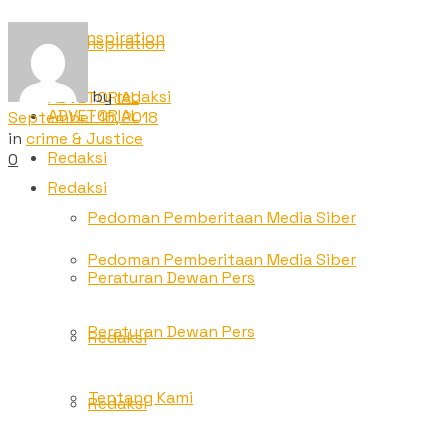
TNC Inspiration
TNC Inspiration
by
redaksi
ADVETORIAL
ADVETORIAL
September 16, 2018
in
crime & Justice
Redaksi
0
Redaksi
Pedoman Pemberitaan Media Siber
Pedoman Pemberitaan Media Siber
Peraturan Dewan Pers
Peraturan Dewan Pers
Redaksi
Tentang Kami
Redaksi