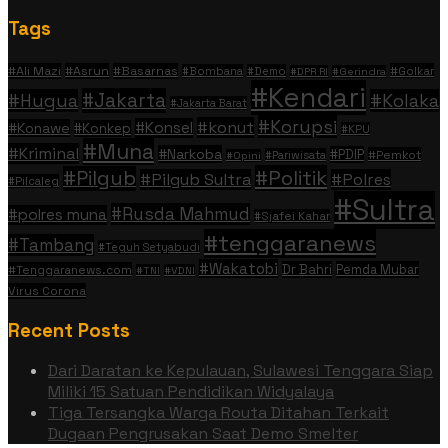
Tags
#Ali Mazi
#Asrun
#Basarnas
#Golkar
#Bombana
#Demo
#DPR RI
#Gerindra
#Kendari
#Jakarta
#Hugua
#Kolaka
#Jakarta Barat
#Korupsi
#konut
#Konsel
#Konawe
#Konkep
#KPU
#Muna
#Kriminal
#Narkoba
#PDIP
#Pemkot
#Pariwisata
#Opini
#Politik
#Pilgub
#Pilgub Sultra
#Polres
#Pilcaleg
#Sultra
#Rusda Mahmud
#polres muna
#Sjafei Kahar
#tenggaranews
#Tambang
#Teguh Setyabudi
#Wakatobi
Dr Bahri
Pemda Mubar
#Tenggaranews.com
#TNI
#VDNI
Virus Corona
Recent Posts
Dari Daratan ke Kepulauan, Sulawesi Tenggara Siap
Miliki 15 Satuan Pendidikan Widyalaya
Tiga Tersangka Warga Routa Ditahan Terkait
Dugaan Pengrusakan Saat Demo Smelter