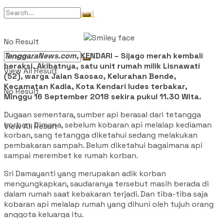
Tentang Kami
No Result
TenggaraNews.com
, KENDARI – Sijago merah kembali
beraksi. Akibatnya, satu unit rumah milik Lisnawati
View All Result
(52), warga Jalan Saosao, Kelurahan Bende,
Kecamatan Kadia, Kota Kendari ludes terbakar,
No Result
Minggu 16 September 2018 sekira pukul 11.30 Wita.
Dugaan sementara, sumber api berasal dari tetangga
korban. Dimana, sebelum kobaran api melalap kediaman
View All Result
korban, sang tetangga diketahui sedang melakukan
pembakaran sampah. Belum diketahui bagaimana api
sampai merembet ke rumah korban.
Sri Damayanti yang merupakan adik korban
mengungkapkan, saudaranya tersebut masih berada di
dalam rumah saat kebakaran terjadi. Dan tiba-tiba saja
kobaran api melalap rumah yang dihuni oleh tujuh orang
anggota keluarga itu.