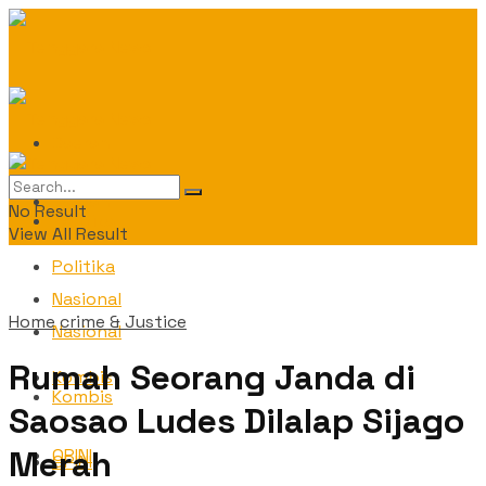
Daerah
Daerah
No Result
Politika
View All Result
Politika
Nasional
Home
crime & Justice
Nasional
Rumah Seorang Janda di
Kombis
Kombis
Saosao Ludes Dilalap Sijago
Merah
OPINI
OPINI