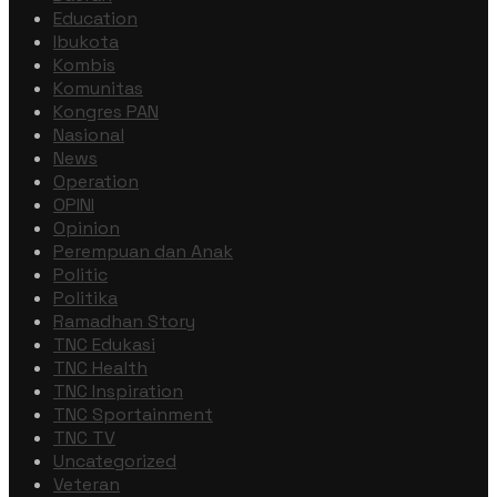
Education
Ibukota
Kombis
Komunitas
Kongres PAN
Nasional
News
Operation
OPINI
Opinion
Perempuan dan Anak
Politic
Politika
Ramadhan Story
TNC Edukasi
TNC Health
TNC Inspiration
TNC Sportainment
TNC TV
Uncategorized
Veteran