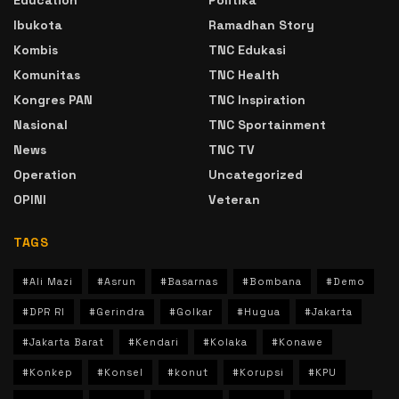
Education
Politika
Ibukota
Ramadhan Story
Kombis
TNC Edukasi
Komunitas
TNC Health
Kongres PAN
TNC Inspiration
Nasional
TNC Sportainment
News
TNC TV
Operation
Uncategorized
OPINI
Veteran
TAGS
#Ali Mazi
#Asrun
#Basarnas
#Bombana
#Demo
#DPR RI
#Gerindra
#Golkar
#Hugua
#Jakarta
#Jakarta Barat
#Kendari
#Kolaka
#Konawe
#Konkep
#Konsel
#konut
#Korupsi
#KPU